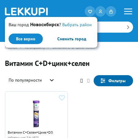
Новосибирск
Ваш город
?
Выбрать район
Искать
Все верно
Сменить город
Главная
•
по алфавиту
•
Витамин С+D+цинк+селен
Витамин С+D+цинк+селен
По популярности
Фильтры
Витамин C+Селен+Цинк+D3
таблетки шип 3.6г №20