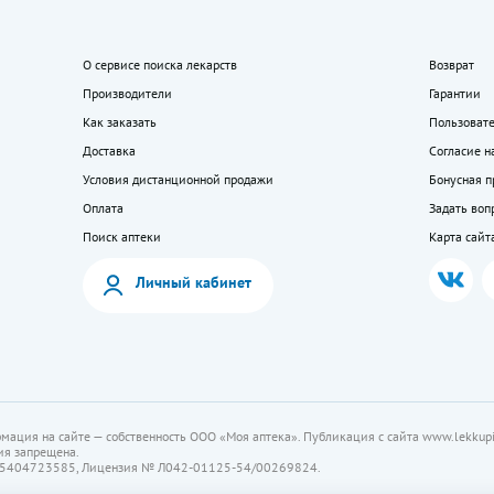
О сервисе поиска лекарств
Возврат
Производители
Гарантии
Как заказать
Пользоват
Доставка
Согласие н
Условия дистанционной продажи
Бонусная 
Оплата
Задать воп
Поиск аптеки
Карта сайт
Личный кабинет
мация на сайте — собственность ООО «Моя аптека». Публикация с сайта www.lekkupi
ия запрещена.
5404723585, Лицензия № Л042-01125-54/00269824.