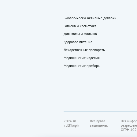
Биологически-активные добавки
Гигиена и косметика
Для мамы и малыша
Здоровое питание
Лекарственные препараты
Медицинские изделия
Медицинские приборы
2026 ©
Все права
Вся инфор
«LEKkupi»
защищены.
разрешен
ОГРН:102