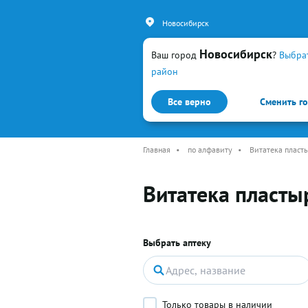
Новосибирск
Новосибирск
Ваш город
?
Выбра
район
Все верно
Сменить г
Каталог
Простуда и гр
Главная
•
по алфавиту
•
Витатека пласт
Витатека пласты
Выбрать аптеку
Только товары в наличии