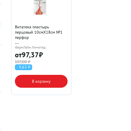
Витатека пластырь
перцовый 10смX18см №1
перфор
ФармЛайн Лимитед
от
97,37
₽
107,00 ₽
- 9,63 ₽
В корзину