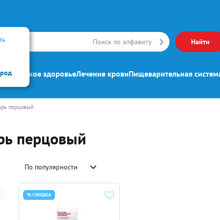
ть
Искать
Поиск по алфавиту
Найти
ород
ипп
Женское здоровье
Лечение крови
Пищеварительная систем
ырь перцовый
рь перцовый
По популярности
% СКИДКА