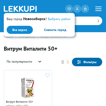
Новосибирск
Ваш город
?
Выбрать район
Искать
Все верно
Сменить город
Главная
•
по алфавиту
•
Витрум Виталити 50+
Витрум Виталити 50+
По популярности
Фильтры
Витрум Виталити 50+
таблетки 1400мг №30