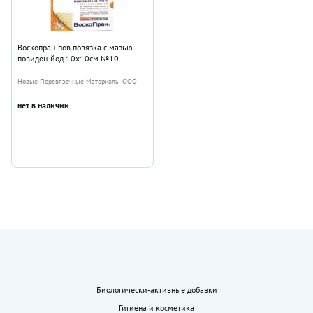
Воскопран-пов повязка с мазью
повидон-йод 10х10см №10
Новые Перевязочные Материалы ООО
нет в наличии
Биологически-активные добавки
Гигиена и косметика