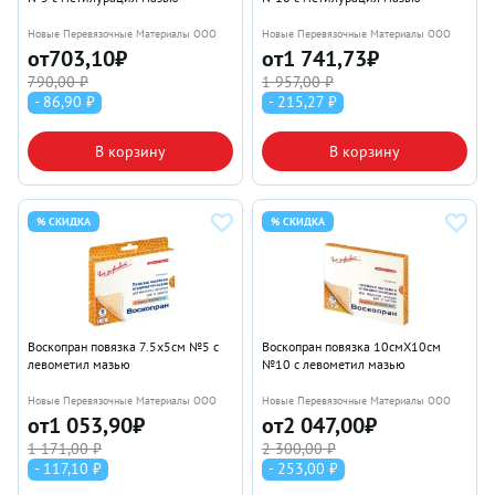
Новые Перевязочные Материалы ООО
Новые Перевязочные Материалы ООО
от
703,10
₽
от
1 741,73
₽
790,00 ₽
1 957,00 ₽
- 86,90 ₽
- 215,27 ₽
В корзину
В корзину
% СКИДКА
% СКИДКА
Воскопран повязка 7.5х5см №5 с
Воскопран повязка 10смX10см
левометил мазью
№10 с левометил мазью
Новые Перевязочные Материалы ООО
Новые Перевязочные Материалы ООО
от
1 053,90
₽
от
2 047,00
₽
1 171,00 ₽
2 300,00 ₽
- 117,10 ₽
- 253,00 ₽