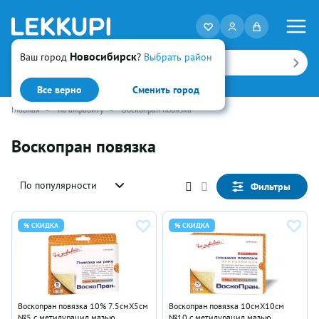
Новосибирск
Ваш город
?
Выбрать район
Искать
Все верно
Сменить город
Главная
•
по алфавиту
•
Воскопран повязка
Воскопран повязка
По популярности
Фильтры
% СКИДКА
% СКИДКА
Воскопран повязка 10% 7.5смX5см
Воскопран повязка 10смX10см
№5 с метилурацил мазью
№10 с метилурацил мазью