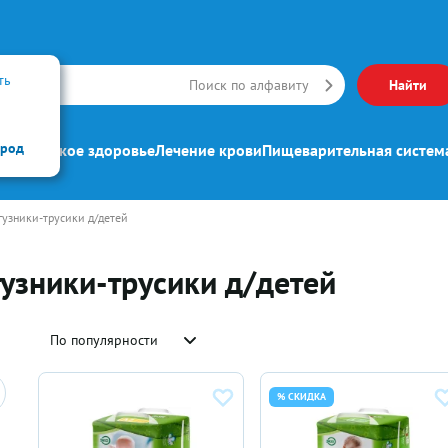
ть
Искать
Поиск по алфавиту
Найти
ород
ипп
Женское здоровье
Лечение крови
Пищеварительная систем
гузники-трусики д/детей
гузники-трусики д/детей
По популярности
% СКИДКА