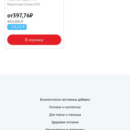
Еврокосмед-Ступино ООО
от
397,76
₽
452,00 ₽
- 54,24 ₽
В корзину
Биологически-активные добавки
Гигиена и косметика
Для мамы и малыша
Здоровое питание
Лекарственные препараты