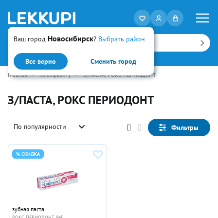
Новосибирск
Ваш город
?
Выбрать район
Искать
Все верно
Сменить город
Главная
•
по алфавиту
•
З/ПАСТА, РОКС ПЕРИОДОНТ
З/ПАСТА, РОКС ПЕРИОДОНТ
По популярности
Фильтры
% СКИДКА
зубная паста
РОКС ПЕРИОДОНТ 94Г