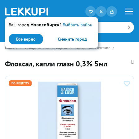
Новосибирск
Ваш город
?
Выбрать район
Искать
Все верно
Сменить город
Главная
•
Лекарственные препараты
•
Офтальмологические
•
Флоксал, капли глазн 0,3% 5мл
ПО РЕЦЕПТУ