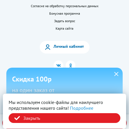
Согласие на обработку персональных данных
Бонусная программа
Задать вопрос
Карта сайта
Личный кабинет
Скидка 100р
на один заказ от
1500р в приложении
Мы используем cookie-файлы для наилучшего
2026 © «LEKkupi»
Все права защищены.
представления нашего сайта!
Подробнее
Новый
Скачать
Промокод
Вся информация на сайте — собственность ООО «Моя аптека». Публикация с
сайта www.lekkupi.ru без разрешения запрещена.
Закрыть
ОГРН:1025404723585, Лицензия № Л042-01125-54/00269824.
Политика конфиденциальности
В корзину
за 189,00 ₽