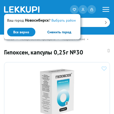
Новосибирск
Ваш город
?
Выбрать район
Искать
Все верно
Сменить город
Главная
•
Лекарственные препараты
•
Неврологические
•
Гипоксен, капсулы 0,25г №30