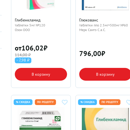
Глибенкламид
Глюкованс
таблетки 5мг №120
таблетки ппо 2.5мг+500мг №60
Озон ООО
Мерк Сантэ С.а.С.
от
106,02
₽
796,00
₽
114,00 ₽
- 7,98 ₽
В корзину
В корзину
% СКИДКА
ПО РЕЦЕПТУ
% СКИДКА
ПО РЕЦЕПТУ