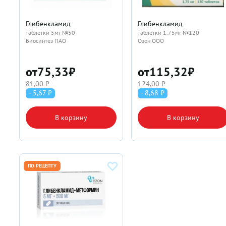
Глибенкламид
Глибенкламид
таблетки 5мг №50
таблетки 1.75мг №120
Биосинтез ПАО
Озон ООО
от
75,33
₽
от
115,32
₽
81,00 ₽
124,00 ₽
- 5,67 ₽
- 8,68 ₽
В корзину
В корзину
ПО РЕЦЕПТУ