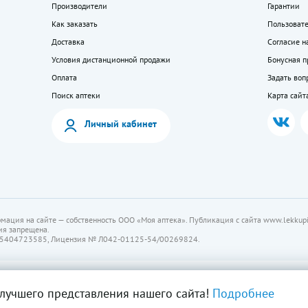
Производители
Гарантии
Как заказать
Пользоват
Доставка
Согласие н
Условия дистанционной продажи
Бонусная 
Оплата
Задать воп
Поиск аптеки
Карта сайт
Личный кабинет
мация на сайте — собственность ООО «Моя аптека». Публикация с сайта www.lekkupi
ия запрещена.
5404723585, Лицензия № Л042-01125-54/00269824.
лучшего представления нашего сайта!
Подробнее