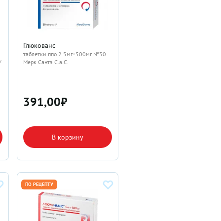
Глюкованс
таблетки ппо 2.5мг+500мг №30
/
Мерк Сантэ С.а.С.
391,00
₽
В корзину
ПО РЕЦЕПТУ