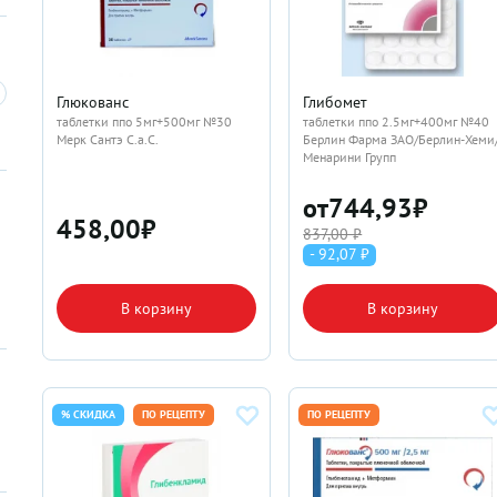
Глюкованс
Глибомет
таблетки ппо 5мг+500мг №30
таблетки ппо 2.5мг+400мг №40
Мерк Сантэ С.а.С.
Берлин Фарма ЗАО/Берлин-Хеми
Менарини Групп
от
744,93
₽
458,00
₽
837,00 ₽
- 92,07 ₽
В корзину
В корзину
% СКИДКА
ПО РЕЦЕПТУ
ПО РЕЦЕПТУ