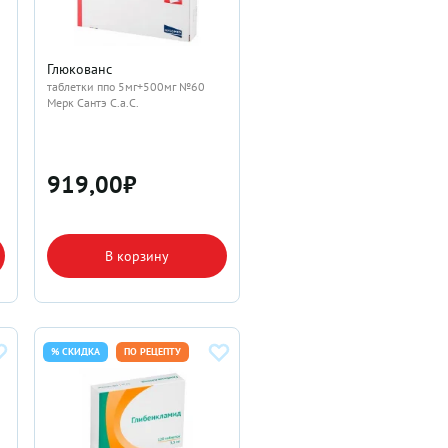
Глюкованс
таблетки ппо 5мг+500мг №60
Мерк Сантэ С.а.С.
919,00
₽
В корзину
% СКИДКА
ПО РЕЦЕПТУ