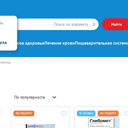
ть
Искать
Поиск по алфавиту
Найти
ород
ипп
Женское здоровье
Лечение крови
Пищеварительная систем
кламид
По популярности
ПО РЕЦЕПТУ
% СКИДКА
ПО РЕЦЕПТУ