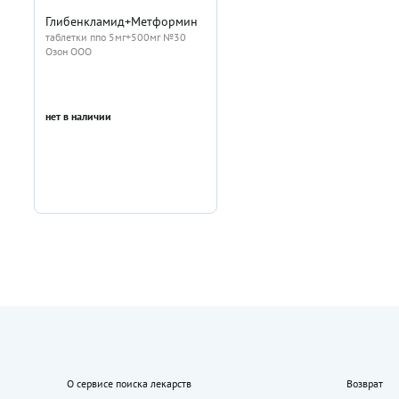
Глибенкламид+Метформин
таблетки ппо 5мг+500мг №30
Озон ООО
нет в наличии
О сервисе поиска лекарств
Возврат