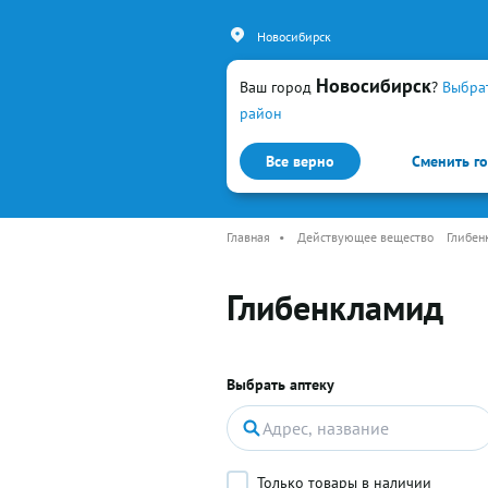
Новосибирск
Новосибирск
Ваш город
?
Выбра
район
Все верно
Сменить г
Каталог
Простуда и гр
Главная
•
Действующее вещество
Глибен
Глибенкламид
Выбрать аптеку
Только товары в наличии