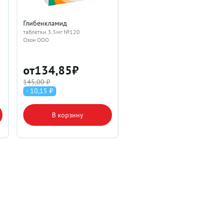
Глибенкламид
таблетки 3.5мг №120
Озон ООО
от
134,85
₽
145,00 ₽
- 10,15 ₽
В корзину