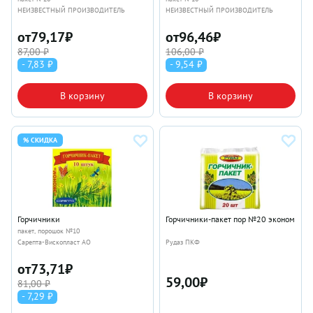
НЕИЗВЕСТНЫЙ ПРОИЗВОДИТЕЛЬ
НЕИЗВЕСТНЫЙ ПРОИЗВОДИТЕЛЬ
от
79,17
₽
от
96,46
₽
87,00 ₽
106,00 ₽
- 7,83 ₽
- 9,54 ₽
В корзину
В корзину
% СКИДКА
Горчичники
Горчичники-пакет пор №20 эконом
пакет, порошок №10
Сарепта-Вископласт АО
Рудаз ПКФ
от
73,71
₽
59,00
₽
81,00 ₽
- 7,29 ₽