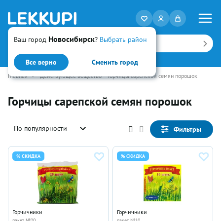
Новосибирск
Ваш город
?
Выбрать район
Искать
Все верно
Сменить город
Главная
•
Действующее вещество
Горчицы сарепской семян порошок
Горчицы сарепской семян порошок
По популярности
Фильтры
% СКИДКА
% СКИДКА
Горчичники
Горчичники
пакет №20
пакет №10