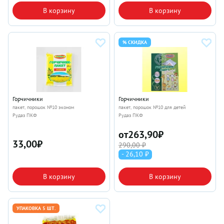
В корзину
В корзину
% СКИДКА
Горчичники
Горчичники
пакет, порошок №10 эконом
пакет, порошок №10 для детей
Рудаз ПКФ
Рудаз ПКФ
от
263,90
₽
33,00
₽
290,00 ₽
- 26,10 ₽
В корзину
В корзину
УПАКОВКА 5 ШТ.