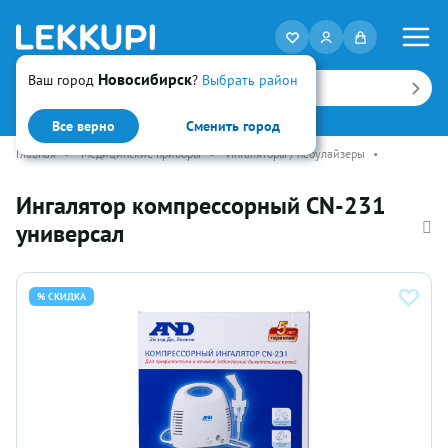
Новосибирск
Ваш город
?
Выбрать район
Искать
Все верно
Сменить город
Главная
•
Медицинские приборы
•
Ингаляторы / небулайзеры
•
Ингалятор компрессорный CN-231
универсал
% СКИДКА