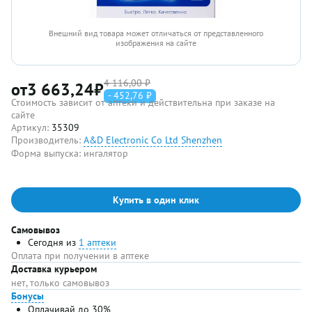
Внешний вид товара может отличаться от представленного
изображения на сайте
4 116,00 ₽
от
3 663,24
₽
- 452,76 ₽
Стоимость зависит от аптеки и действительна при заказе на
сайте
Артикул:
35309
Производитель:
A&D Electronic Co Ltd Shenzhen
Форма выпуска:
ингалятор
Купить в один клик
Самовывоз
Сегодня из
1 аптеки
Оплата при получении в аптеке
Доставка курьером
нет, только самовывоз
Бонусы
Оплачивай до 30%