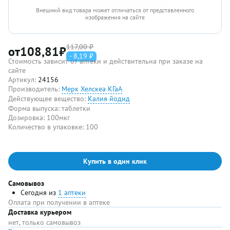
Внешний вид товара может отличаться от представленного
изображения на сайте
117,00 ₽
от
108,81
₽
- 8,19 ₽
Стоимость зависит от аптеки и действительна при заказе на
сайте
Артикул:
24156
Производитель:
Мерк Хелскеа КГаА
Действующее вещество:
Калия йодид
Форма выпуска:
таблетки
Дозировка:
100мкг
Количество в упаковке:
100
Купить в один клик
Самовывоз
Сегодня из
1 аптеки
Оплата при получении в аптеке
Доставка курьером
нет, только самовывоз