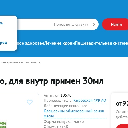
ть
Искать
Поиск по алфавиту
Найти
ород
ипп
Женское здоровье
Лечение крови
Пищеварительная систем
щеварительная система
•
о, для внутр примен 30мл
Артикул:
10570
Производитель:
Кировская ФФ АО
от
9
Действующее вещество:
Клещевины обыкновенной семян
Стоимо
масло
действ
Форма выпуска:
масло
Объем, мл:
30