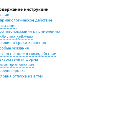
одержание инструкции
остав
армакологическое действие
оказания
ротивопоказания к применению
обочное действие
словия и сроки хранения
собые указания
екарственное взаимодействие
екарственная форма
ежим дозирования
ередозировка
словия отпуска из аптек