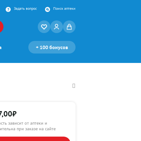
Задать вопрос
Поиск аптеки
а
+
100 бонусов
7,00
₽
сть зависит от аптеки и
ительна при заказе на сайте