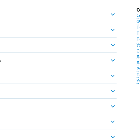
С
С
Ф
П
П
П
У
О
Л
ю
Л
Р
П
У