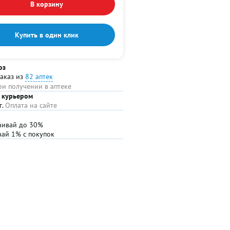
В корзину
Купить в один клик
оз
заказ из
82 аптек
ри получении в аптеке
 курьером
г.
Оплата на сайте
чивай до 30%
чай 1% с покупок