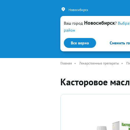
Новосибирск
Новосибирск
Ваш город
?
Выбра
район
Все верно
Сменить г
Каталог
Простуда и гр
Главная
•
Лекарственные препараты
•
Пи
Касторовое масл