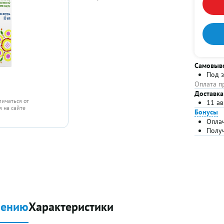
Самовыв
Под 
Оплата п
Доставка
личаться от
11 ав
 на сайте
Бонусы
Опла
Полу
нению
Характеристики