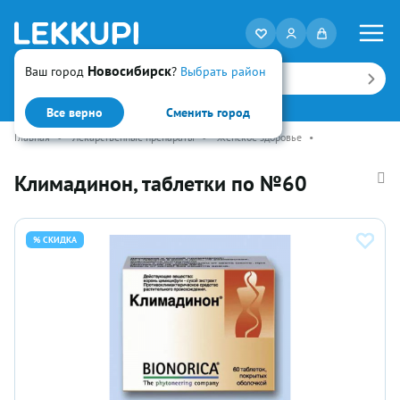
Новосибирск
Ваш город
?
Выбрать район
Искать
Все верно
Сменить город
Главная
•
Лекарственные препараты
•
Женское здоровье
•
Климадинон, таблетки по №60
% СКИДКА