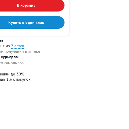
В корзину
Купить в один клик
оз
дня из
2 аптек
ри получении в аптеке
 курьером
ько самовывоз
чивай до 30%
чай 1% с покупок