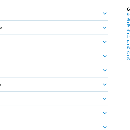
С
Л
Ф
Ф
ка
У
П
П
Р
О
У
ю