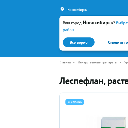
Новосибирск
Новосибирск
Ваш город
?
Выбра
район
Все верно
Сменить г
Каталог
Простуда и гр
Главная
•
Лекарственные препараты
•
Ур
Леспефлан, раст
% СКИДКА