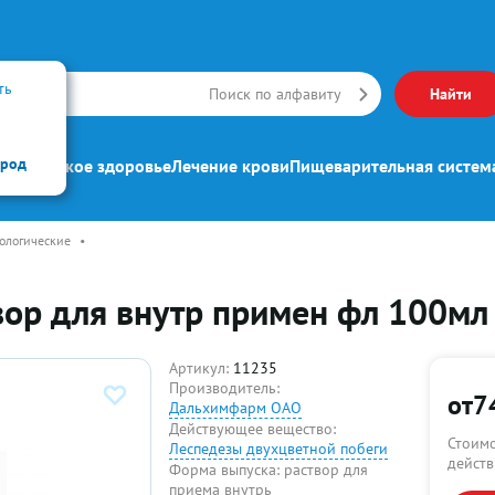
ть
Искать
Поиск по алфавиту
Найти
ород
ипп
Женское здоровье
Лечение крови
Пищеварительная систем
ологические
•
вор для внутр примен фл 100мл
Артикул:
11235
Производитель:
от
7
Дальхимфарм ОАО
Действующее вещество:
Стоимо
Леспедезы двухцветной побеги
действ
Форма выпуска:
раствор для
приема внутрь