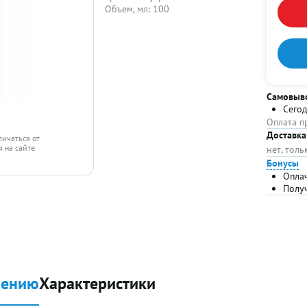
Объем, мл:
100
Самовыв
Сего
Оплата п
Доставка
личаться от
 на сайте
нет, тол
Бонусы
Опла
Полу
нению
Характеристики