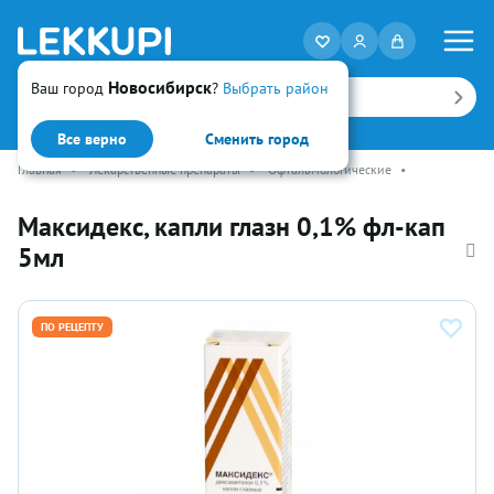
Новосибирск
Ваш город
?
Выбрать район
Искать
Все верно
Сменить город
Главная
•
Лекарственные препараты
•
Офтальмологические
•
Максидекс, капли глазн 0,1% фл-кап
5мл
ПО РЕЦЕПТУ