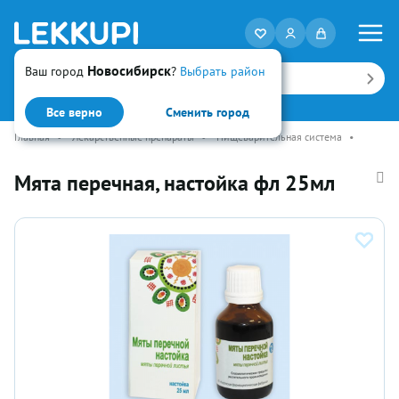
Новосибирск
Ваш город
?
Выбрать район
Искать
Все верно
Сменить город
Главная
•
Лекарственные препараты
•
Пищеварительная система
•
Мята перечная, настойка фл 25мл