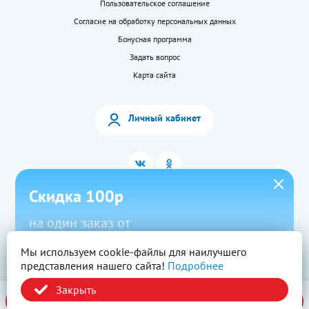
Пользовательское соглашение
Согласие на обработку персональных данных
Бонусная программа
Задать вопрос
Карта сайта
Личный кабинет
Скидка 100р
на один заказ от
1500р в приложении
Мы используем cookie-файлы для наилучшего
2026 © «LEKkupi»
Все права защищены.
представления нашего сайта!
Подробнее
Новый
Скачать
Промокод
Вся информация на сайте — собственность ООО «Моя аптека». Публикация с
сайта www.lekkupi.ru без разрешения запрещена.
Закрыть
ОГРН:1025404723585, Лицензия № Л042-01125-54/00269824.
Политика конфиденциальности
В корзину
за 110,00 ₽