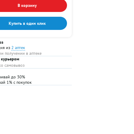
В корзину
Купить в один клик
оз
дня из
2 аптек
ри получении в аптеке
 курьером
ько самовывоз
чивай до 30%
чай 1% с покупок