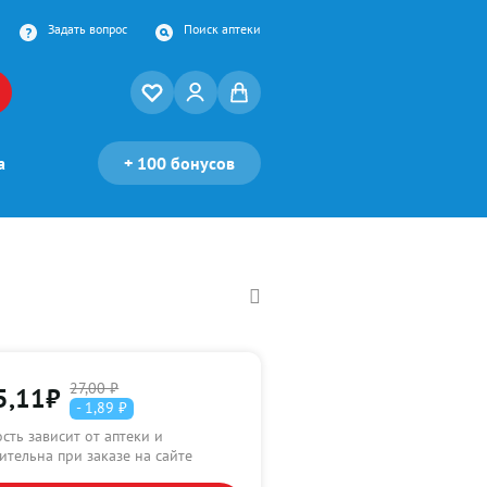
Задать вопрос
Поиск аптеки
а
+
100 бонусов
27,00 ₽
5,11
₽
- 1,89 ₽
сть зависит от аптеки и
ительна при заказе на сайте