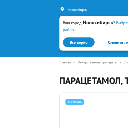
Новосибирск
Новосибирск
Ваш город
?
Выбра
район
Все верно
Сменить г
Каталог
Простуда и гр
Главная
•
Лекарственные препараты
•
Ло
ПАРАЦЕТАМОЛ, 
% СКИДКА