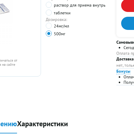
раствор для приема внутрь
таблетки
Дозировка:
24мг/мл
500мг
Самовыв
Сего
Оплата п
Доставка
личаться от
 на сайте
нет, тол
Бонусы
Опла
Полу
нению
Характеристики