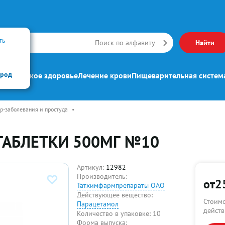
ть
Искать
Поиск по алфавиту
Найти
ород
ипп
Женское здоровье
Лечение крови
Пищеварительная систем
р-заболевания и простуда
•
ТАБЛЕТКИ 500МГ №10
Артикул:
12982
Производитель:
от
2
Татхимфармпрепараты ОАО
Действующее вещество:
Стоимо
Парацетамол
действ
Количество в упаковке:
10
Форма выпуска: