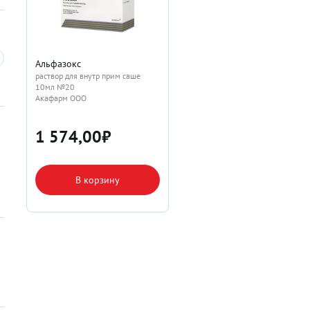
Альфазокс
раствор для внутр прим саше
10мл №20
Акафарм ООО
1 574,00
₽
В корзину