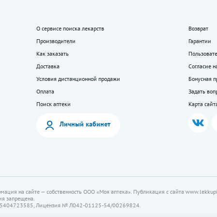
О сервисе поиска лекарств
Возврат
Производители
Гарантии
Как заказать
Пользоват
Доставка
Согласие н
Условия дистанционной продажи
Бонусная 
Оплата
Задать воп
Поиск аптеки
Карта сайт
Личный кабинет
мация на сайте — собственность ООО «Моя аптека». Публикация с сайта www.lekkupi
ия запрещена.
5404723585, Лицензия № Л042-01125-54/00269824.