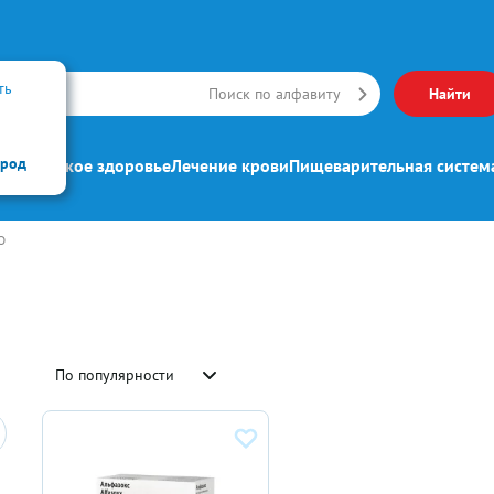
ть
Искать
Поиск по алфавиту
Найти
ород
ипп
Женское здоровье
Лечение крови
Пищеварительная систем
О
По популярности