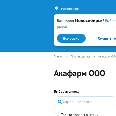
Новосибирск
Новосибирск
Ваш город
?
Выбра
район
Все верно
Сменить г
Каталог
Простуда и гр
Главная
•
Производители
•
Акафарм ОО
Акафарм ООО
Выбрать аптеку
Только товары в наличии