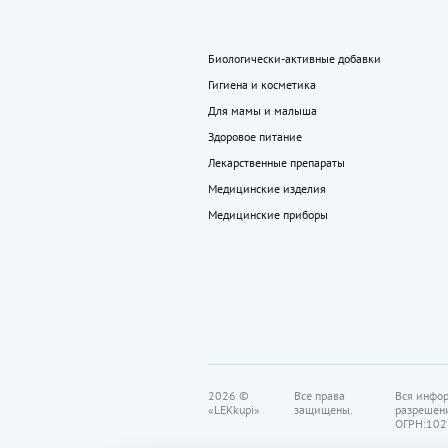
Биологически-активные добавки
Гигиена и косметика
Для мамы и малыша
Здоровое питание
Лекарственные препараты
Медицинские изделия
Медицинские приборы
2026 ©
Все права
Вся инфор
«LEKkupi»
защищены.
разрешен
ОГРН:102