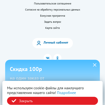
Пользовательское соглашение
Согласие на обработку персональных данных
Бонусная программа
Задать вопрос
Карта сайта
Личный кабинет
Скидка 100р
на один заказ от
1500р в приложении
Мы используем cookie-файлы для наилучшего
2026 © «LEKkupi»
Все права защищены.
представления нашего сайта!
Подробнее
Новый
Скачать
Промокод
Вся информация на сайте — собственность ООО «Моя аптека». Публикация с
сайта www.lekkupi.ru без разрешения запрещена.
Закрыть
ОГРН:1025404723585, Лицензия № Л042-01125-54/00269824.
Политика конфиденциальности