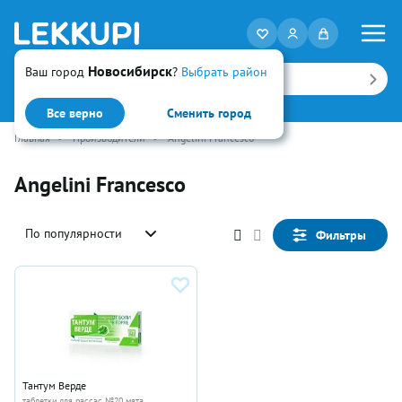
Новосибирск
Ваш город
?
Выбрать район
Искать
Все верно
Сменить город
Главная
•
Производители
•
Angelini Francesco
Angelini Francesco
По популярности
Фильтры
Тантум Верде
таблетки для рассас №20 мята