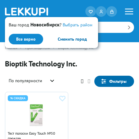
Новосибирск
Ваш город
?
Выбрать район
Искать
Все верно
Сменить город
Главная
•
Производители
•
Bioptik Technology Inc.
Bioptik Technology Inc.
По популярности
Фильтры
% СКИДКА
Тест полоски Easy Touch №50
глюкоза