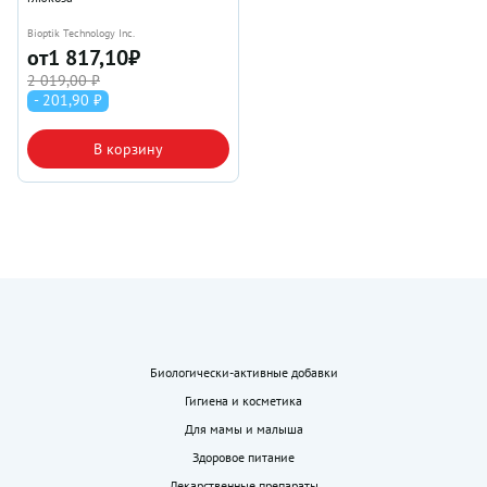
Bioptik Technology Inc.
от
1 817,10
₽
2 019,00 ₽
- 201,90 ₽
В корзину
Биологически-активные добавки
Гигиена и косметика
Для мамы и малыша
Здоровое питание
Лекарственные препараты