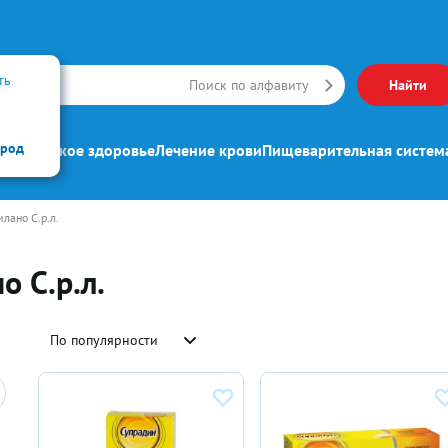
ть
Искать
Поиск по алфавиту
Найти
ород
ипп
Женское здоровье
Лечение крови
Пищеварительная систем
лано С.р.л.
 С.р.л.
По популярности