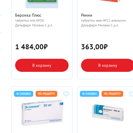
Берокка Плюс
Ренни
таблетки ппо №30
таблетки жев №12 апельсин
Дельфарм Милано С.р.л.
Дельфарм Милано С.р.л.
1 484,00
₽
363,00
₽
В корзину
В корзину
% СКИДКА
ПО РЕЦЕПТУ
% СКИДКА
ПО РЕЦЕПТУ