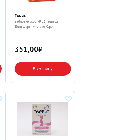
Ренни
таблетки жев №12 ментол
Дельфарм Милано С.р.л.
351,00
₽
В корзину