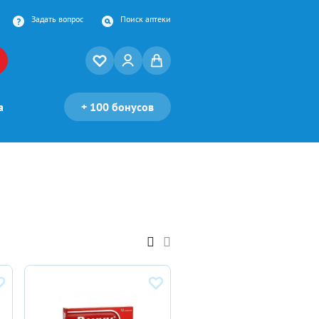
Задать вопрос
Поиск аптеки
а
+
100 бонусов