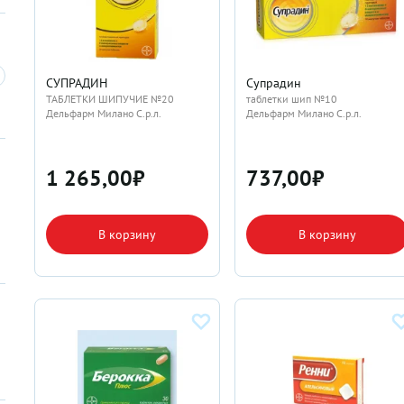
СУПРАДИН
Супрадин
ТАБЛЕТКИ ШИПУЧИЕ №20
таблетки шип №10
Дельфарм Милано С.р.л.
Дельфарм Милано С.р.л.
1 265,00
₽
737,00
₽
В корзину
В корзину