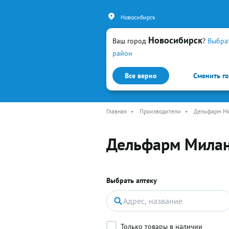
Новосибирск
Новосибирск
Ваш город
?
Выбра
район
Все верно
Сменить г
Каталог
Простуда и гр
Главная
•
Производители
•
Дельфарм Ми
Дельфарм Милано
Выбрать аптеку
Только товары в наличии