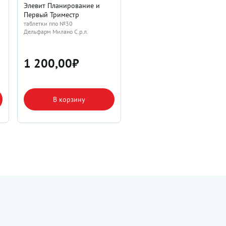
Элевит Планирование и
Первый Триместр
таблетки ппо №30
Дельфарм Милано С.р.л.
1 200,00
₽
В корзину