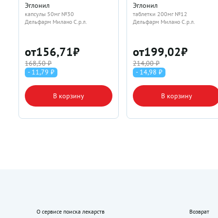
Эглонил
Эглонил
капсулы 50мг №30
таблетки 200мг №12
Дельфарм Милано С.р.л.
Дельфарм Милано С.р.л.
от
156,71
₽
от
199,02
₽
168,50 ₽
214,00 ₽
- 11,79 ₽
- 14,98 ₽
В корзину
В корзину
О сервисе поиска лекарств
Возврат