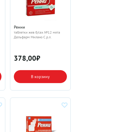
Ренни
таблетки жев б/сах №12 мята
Дельфарм Милано С.р.л.
378,00
₽
В корзину