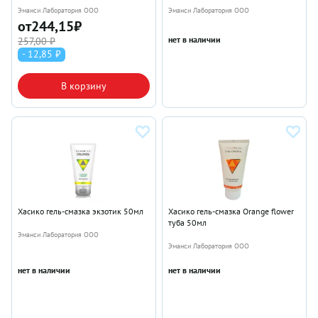
Эманси Лаборатория ООО
Эманси Лаборатория ООО
от
244,15
₽
нет в наличии
257,00 ₽
- 12,85 ₽
В корзину
Хасико гель-смазка экзотик 50мл
Хасико гель-смазка Orange flower
туба 50мл
Эманси Лаборатория ООО
Эманси Лаборатория ООО
нет в наличии
нет в наличии