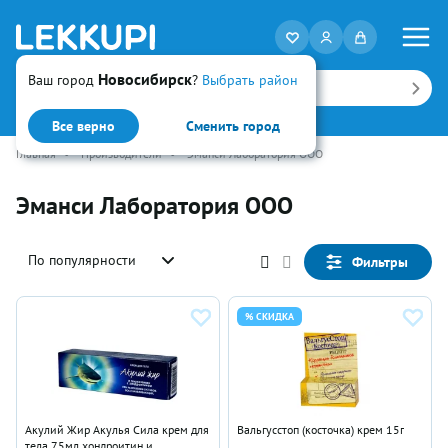
Новосибирск
Ваш город
?
Выбрать район
Искать
Все верно
Сменить город
Главная
•
Производители
•
Эманси Лаборатория ООО
Эманси Лаборатория ООО
По популярности
Фильтры
% СКИДКА
Акулий Жир Акулья Сила крем для
Вальгусстоп (косточка) крем 15г
тела 75мл хондроитин и