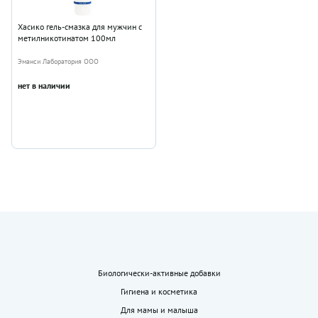
Хасико гель-смазка для мужчин с
метилникотинатом 100мл
Эманси Лаборатория ООО
нет в наличии
Биологически-активные добавки
Гигиена и косметика
Для мамы и малыша