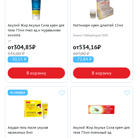
Акулий Жир Акулья Сила крем для
Ногтинорм крем д/ногтей 15мл
тела 75мл пчел яд и муравьиная
кислота
Эманси Лаборатория ООО
Эманси Лаборатория ООО
от
304,85
₽
от
534,16
₽
335,00 ₽
607,00 ₽
- 30,15 ₽
- 72,84 ₽
В корзину
В корзину
% СКИДКА
Азудол гель после укусов
Акулий Жир Акулья Сила крем для
насекомых 8мл
тела 75мл пчелиный яд