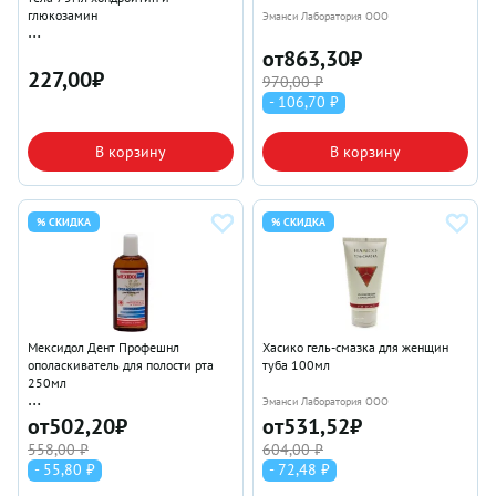
глюкозамин
Эманси Лаборатория ООО
Эманси Лаборатория ООО
от
863,30
₽
227,00
₽
970,00 ₽
- 106,70 ₽
В корзину
В корзину
% СКИДКА
% СКИДКА
Мексидол Дент Профешнл
Хасико гель-смазка для женщин
ополаскиватель для полости рта
туба 100мл
250мл
Эманси Лаборатория ООО
Эманси Лаборатория ООО
от
502,20
₽
от
531,52
₽
558,00 ₽
604,00 ₽
- 55,80 ₽
- 72,48 ₽