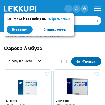
Новосибирск
Ваш город
?
Выбрать район
Искать
Все верно
Сменить город
Главная
•
Производители
•
Фарева Амбуаз
Фарева Амбуаз
По популярности
Фильтры
Дифлюкан
Дифлюкан
капсулы 150мг №4
капсулы 150мг №1