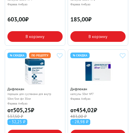
Фарева Амбуаз
Фарева Амбуаз
603,00
₽
185,00
₽
В корзину
В корзину
% СКИДКА
ПО РЕЦЕПТУ
% СКИДКА
Дифлюкан
Дифлюкан
порошок для суспензии для внутр
капсулы 50мг №7
50мг/5мл фл 35мл
Фарева Амбуаз
Фарева Амбуаз
от
505,25
₽
от
454,02
₽
537,50 ₽
483,00 ₽
- 32,25 ₽
- 28,98 ₽