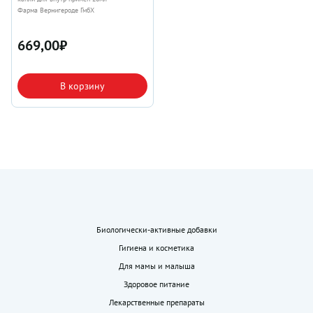
Фарма Вернигероде ГмбХ
669,00
₽
В корзину
Биологически-активные добавки
Гигиена и косметика
Для мамы и малыша
Здоровое питание
Лекарственные препараты