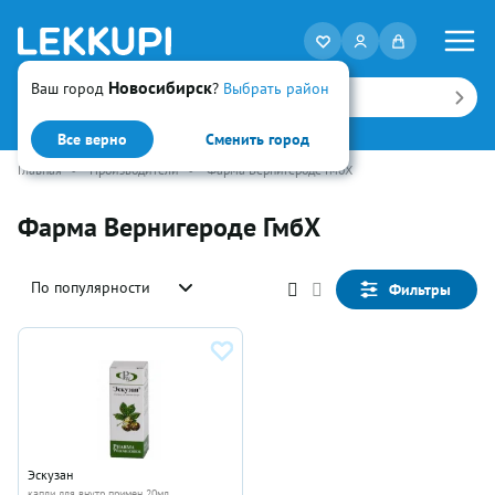
Новосибирск
Ваш город
?
Выбрать район
Искать
Все верно
Сменить город
Главная
•
Производители
•
Фарма Вернигероде ГмбХ
Фарма Вернигероде ГмбХ
По популярности
Фильтры
Эскузан
капли для внутр примен 20мл