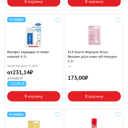
В корзину
В корзину
% СКИДКА
Веллфит карандаш от появл
818 Бьюти Формула Эстик
мозолей 4.5г
бальзам д/сух кожи губ гиалурон
4.2г
Галант-Косметик-М ООО
от
231,14
₽
Галант-Косметик-М ООО
173,00
₽
254,00 ₽
- 22,86 ₽
В корзину
В корзину
% СКИДКА