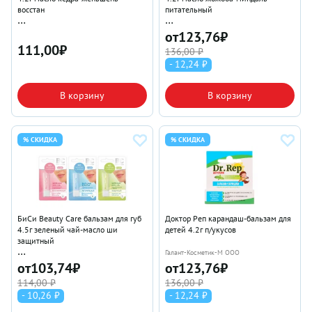
восстан
питательный
Галант-Косметик-М ООО
Галант-Косметик-М ООО
от
123,76
₽
111,00
₽
136,00 ₽
- 12,24 ₽
В корзину
В корзину
% СКИДКА
% СКИДКА
БиСи Beauty Care бальзам для губ
Доктор Реп карандаш-бальзам для
4.5г зеленый чай-масло ши
детей 4.2г п/укусов
защитный
Галант-Косметик-М ООО
Галант-Косметик-М ООО
от
103,74
₽
от
123,76
₽
114,00 ₽
136,00 ₽
- 10,26 ₽
- 12,24 ₽