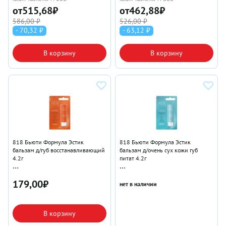
от
515,68
₽
от
462,88
₽
586,00 ₽
526,00 ₽
- 70,32 ₽
- 63,12 ₽
В корзину
В корзину
818 Бьюти Формула Эстик
818 Бьюти Формула Эстик
бальзам д/губ восстанавливающий
бальзам д/очень сух кожи губ
4.2г
питат 4.2г
Галант-Косметик-М ООО
Галант-Косметик-М ООО
179,00
₽
нет в наличии
В корзину