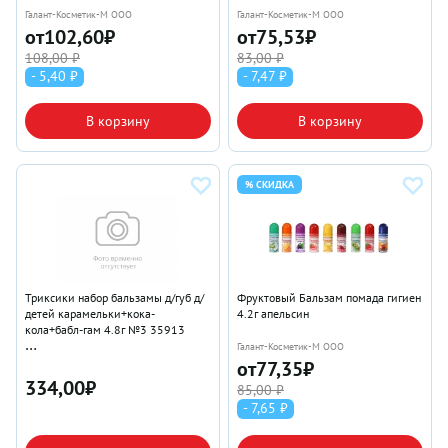
Галант-Косметик-М ООО
Галант-Косметик-М ООО
от
102,60
₽
от
75,53
₽
108,00 ₽
83,00 ₽
- 5,40 ₽
- 7,47 ₽
В корзину
В корзину
% СКИДКА
Триксики набор бальзамы д/губ д/
Фруктовый Бальзам помада гигиен
детей карамельки+кока-
4.2г апельсин
кола+бабл-гам 4.8г №3 35913
Галант-Косметик-М ООО
Галант-Косметик-М ООО
от
77,35
₽
334,00
₽
85,00 ₽
- 7,65 ₽