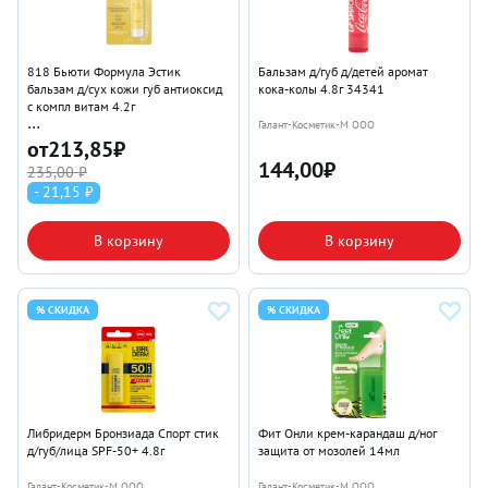
818 Бьюти Формула Эстик
Бальзам д/губ д/детей аромат
бальзам д/сух кожи губ антиоксид
кока-колы 4.8г 34341
с компл витам 4.2г
Галант-Косметик-М ООО
Галант-Косметик-М ООО
от
213,85
₽
144,00
₽
235,00 ₽
- 21,15 ₽
В корзину
В корзину
% СКИДКА
% СКИДКА
Либридерм Бронзиада Спорт стик
Фит Онли крем-карандаш д/ног
д/губ/лица SPF-50+ 4.8г
защита от мозолей 14мл
Галант-Косметик-М ООО
Галант-Косметик-М ООО