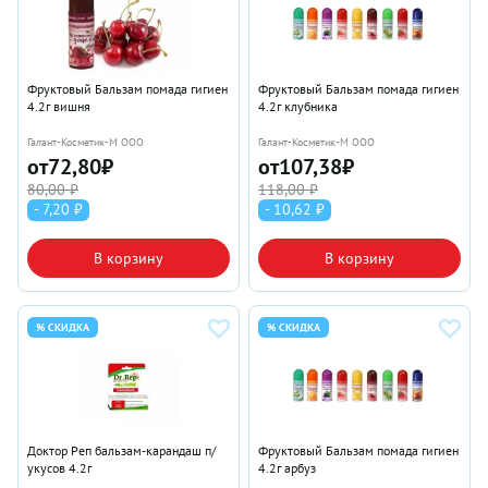
Фруктовый Бальзам помада гигиен
Фруктовый Бальзам помада гигиен
4.2г вишня
4.2г клубника
Галант-Косметик-М ООО
Галант-Косметик-М ООО
от
72,80
₽
от
107,38
₽
80,00 ₽
118,00 ₽
- 7,20 ₽
- 10,62 ₽
В корзину
В корзину
% СКИДКА
% СКИДКА
Доктор Реп бальзам-карандаш п/
Фруктовый Бальзам помада гигиен
укусов 4.2г
4.2г арбуз