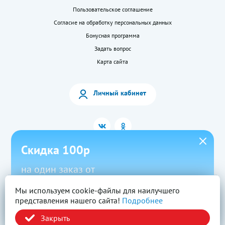
Пользовательское соглашение
Согласие на обработку персональных данных
Бонусная программа
Задать вопрос
Карта сайта
Личный кабинет
Скидка 100р
на один заказ от
1500р в приложении
Мы используем cookie-файлы для наилучшего
2026 © «LEKkupi»
Все права защищены.
представления нашего сайта!
Подробнее
Новый
Скачать
Промокод
Вся информация на сайте — собственность ООО «Моя аптека». Публикация с
сайта www.lekkupi.ru без разрешения запрещена.
Закрыть
ОГРН:1025404723585, Лицензия № Л042-01125-54/00269824.