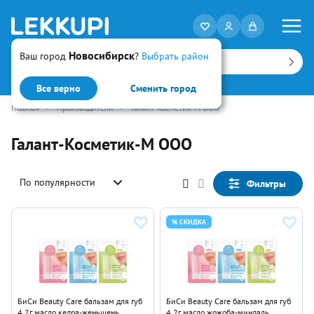
Новосибирск
Ваш город
?
Выбрать район
Искать
Все верно
Сменить город
Главная
•
Производители
•
Галант-Косметик-М ООО
Галант-Косметик-М ООО
По популярности
Фильтры
% СКИДКА
БиСи Beauty Care бальзам для губ
БиСи Beauty Care бальзам для губ
4.2г масло кедра-женьшень
4.2г масло жожоба-миндаль