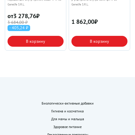
Genelfe S.R.L.
Genelfe S.R.L.
от
3 278,76
₽
1 862,00
₽
3 684,00 ₽
- 405,24 ₽
В корзину
В корзину
Биологически-активные добавки
Гигиена и косметика
Для мамы и малыша
Здоровое питание
Лекарственные препараты