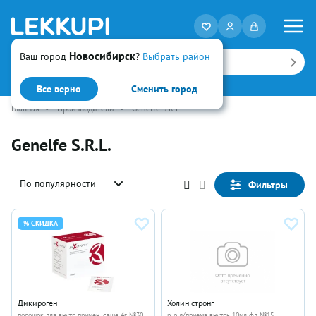
Новосибирск
Ваш город
?
Выбрать район
Искать
Все верно
Сменить город
Главная
•
Производители
•
Genelfe S.R.L.
Genelfe S.R.L.
По популярности
Фильтры
% СКИДКА
Дикироген
Холин стронг
порошок для внутр примен, саше 4г №30
р-р д/приема внутрь 10мл фл №15