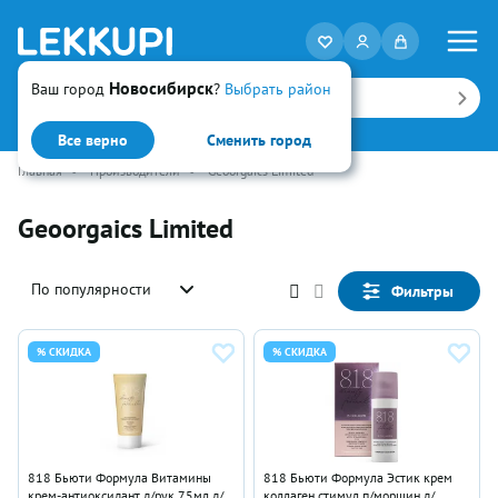
Новосибирск
Ваш город
?
Выбрать район
Искать
Все верно
Сменить город
Главная
•
Производители
•
Geoorgaics Limited
Geoorgaics Limited
По популярности
Фильтры
% СКИДКА
% СКИДКА
818 Бьюти Формула Витамины
818 Бьюти Формула Эстик крем
крем-антиоксидант д/рук 75мл д/
коллаген стимул п/морщин д/