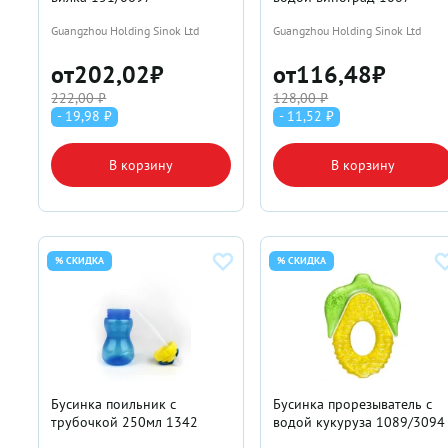
Guangzhou Holding Sinok Ltd
Guangzhou Holding Sinok Ltd
от
202,02
₽
от
116,48
₽
222,00 ₽
128,00 ₽
- 19,98 ₽
- 11,52 ₽
В корзину
В корзину
% СКИДКА
% СКИДКА
Бусинка поильник с
Бусинка прорезыватель с
трубочкой 250мл 1342
водой кукуруза 1089/3094