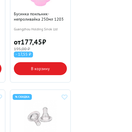
я
Бусинка поильник-
непроливайка 250мл 1203
Guangzhou Holding Sinok Ltd
от
177,45
₽
195,00 ₽
- 17,55 ₽
В корзину
% СКИДКА