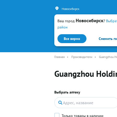
Новосибирск
Новосибирск
Ваш город
?
Выбра
район
Все верно
Сменить г
Каталог
Простуда и гр
Главная
•
Производители
•
Guangzhou Ho
Guangzhou Holdin
Выбрать аптеку
Только товары в наличии