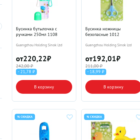
Бусинка бутылочка с
Бусинка ножницы
ручками 250мл 1108
безопасные 1012
Guangzhou Holding Sinok Ltd
Guangzhou Holding Sinok Ltd
от
220,22
₽
от
192,01
₽
242,00 ₽
211,00 ₽
- 21,78 ₽
- 18,99 ₽
В корзину
В корзину
% СКИДКА
% СКИДКА