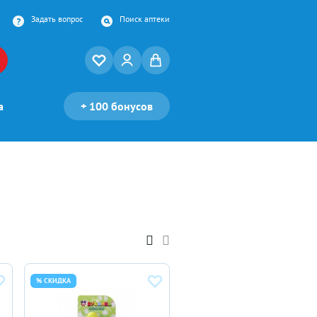
Задать вопрос
Поиск аптеки
а
+
100 бонусов
% СКИДКА