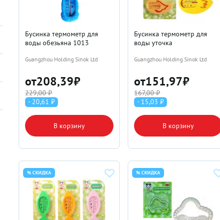
Бусинка термометр для
Бусинка термометр для
воды обезьяна 1013
воды уточка
Guangzhou Holding Sinok Ltd
Guangzhou Holding Sinok Ltd
от
208,39
₽
от
151,97
₽
229,00 ₽
167,00 ₽
- 20,61 ₽
- 15,03 ₽
В корзину
В корзину
% СКИДКА
% СКИДКА