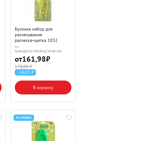
Бусинка набор для
расчесывания
расческа+щетка 1032
Guangzhou Holding Sinok Ltd
от
161,98
₽
178,00 ₽
- 16,02 ₽
В корзину
% СКИДКА