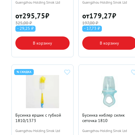
Guangzhou Holding Sinok Ltd
Guangzhou Holding Sinok Ltd
от
295,75
₽
от
179,27
₽
325,00 ₽
197,00 ₽
- 29,25 ₽
- 17,73 ₽
В корзину
В корзину
% СКИДКА
Бусинка ершик с губкой
Бусинка ниблер силик
1810/1373
сеточка 1810
Guangzhou Holding Sinok Ltd
Guangzhou Holding Sinok Ltd