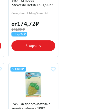
Бусинка набор
расческа+щетка 1801/0048
Guangzhou Holding Sinok Ltd
от
174,72
₽
192,00 ₽
- 17,28 ₽
В корзину
% СКИДКА
Бусинка прорезыватель с
водой клубника 1082