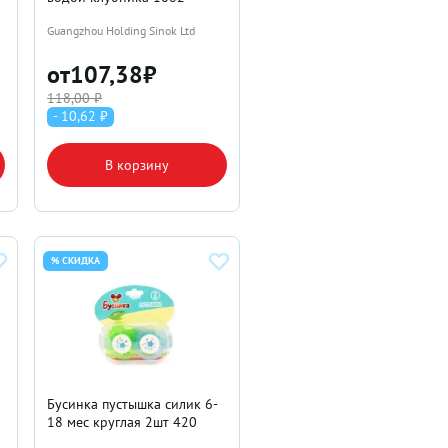
Guangzhou Holding Sinok Ltd
от
107,38
₽
118,00 ₽
- 10,62 ₽
В корзину
% СКИДКА
Бусинка пустышка силик 6-
18 мес круглая 2шт 420