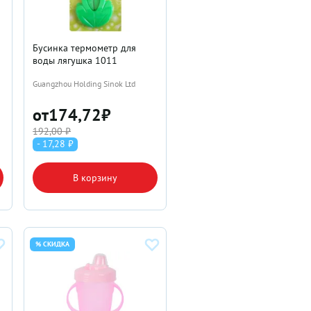
Бусинка термометр для
воды лягушка 1011
Guangzhou Holding Sinok Ltd
от
174,72
₽
192,00 ₽
- 17,28 ₽
В корзину
% СКИДКА