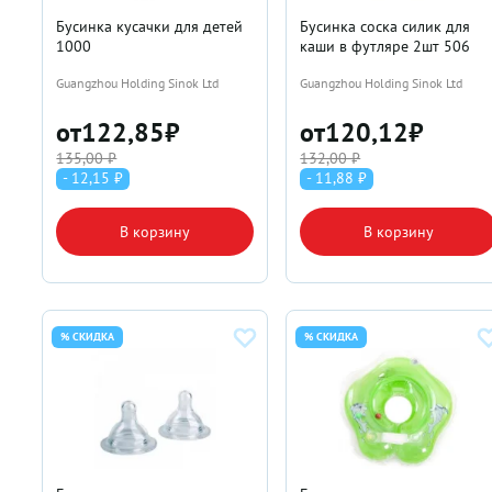
Бусинка кусачки для детей
Бусинка соска силик для
1000
каши в футляре 2шт 506
Guangzhou Holding Sinok Ltd
Guangzhou Holding Sinok Ltd
от
122,85
₽
от
120,12
₽
135,00 ₽
132,00 ₽
- 12,15 ₽
- 11,88 ₽
В корзину
В корзину
% СКИДКА
% СКИДКА