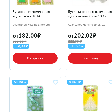
Бусинка термометр для
Бусинка прорезыватель дл
воды рыбка 1014
зубов автомобиль 1093
Guangzhou Holding Sinok Ltd
Guangzhou Holding Sinok Ltd
от
182,00
₽
от
202,02
₽
200,00 ₽
222,00 ₽
- 18,00 ₽
- 19,98 ₽
В корзину
В корзину
% СКИДКА
% СКИДКА