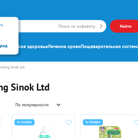
ть
Искать
Поиск по алфавиту
Найти
ород
ипп
Женское здоровье
Лечение крови
Пищеварительная систем
lding Sinok Ltd
g Sinok Ltd
По популярности
% СКИДКА
% СКИДКА