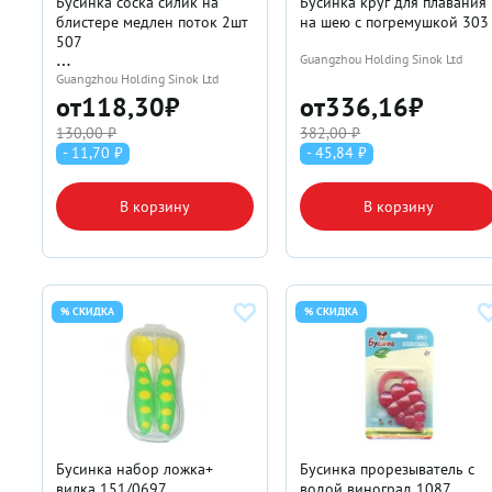
Бусинка соска силик на
Бусинка круг для плавания
блистере медлен поток 2шт
на шею с погремушкой 303
507
Guangzhou Holding Sinok Ltd
Guangzhou Holding Sinok Ltd
от
118,30
₽
от
336,16
₽
130,00 ₽
382,00 ₽
- 11,70 ₽
- 45,84 ₽
В корзину
В корзину
% СКИДКА
% СКИДКА
Бусинка набор ложка+
Бусинка прорезыватель с
вилка 151/0697
водой виноград 1087