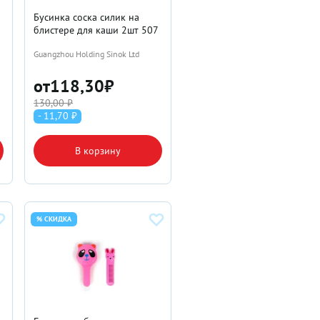
Бусинка соска силик на
блистере для каши 2шт 507
Guangzhou Holding Sinok Ltd
от
118,30
₽
130,00 ₽
- 11,70 ₽
В корзину
% СКИДКА