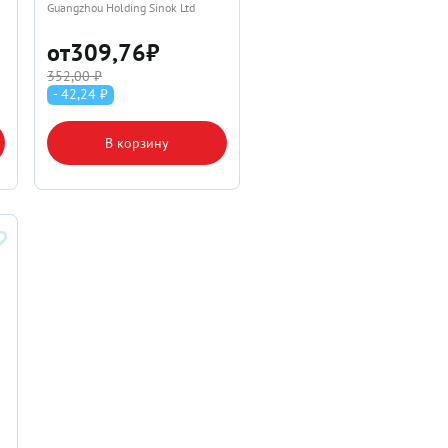
Guangzhou Holding Sinok Ltd
от
309,76
₽
352,00 ₽
- 42,24 ₽
В корзину