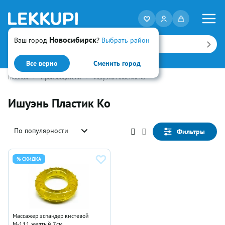
Новосибирск
Ваш город
?
Выбрать район
Искать
Все верно
Сменить город
Главная
•
Производители
•
Ишуэнь Пластик Ко
Ишуэнь Пластик Ко
По популярности
Фильтры
% СКИДКА
Массажер эспандер кистевой
М-111 желтый 7см