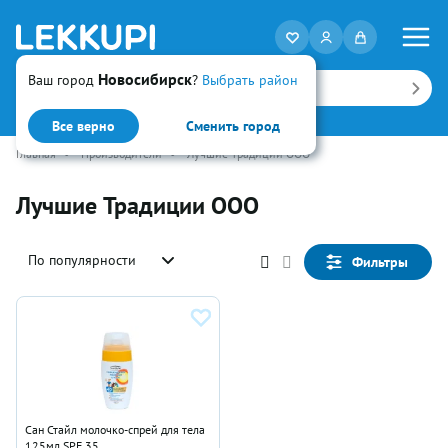
Новосибирск
Ваш город
?
Выбрать район
Искать
Все верно
Сменить город
Главная
•
Производители
•
Лучшие Традиции ООО
Лучшие Традиции ООО
По популярности
Фильтры
Сан Стайл молочко-спрей для тела
125мл SPF 35