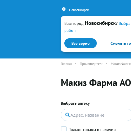
Новосибирск
Новосибирск
Ваш город
?
Выбра
район
Все верно
Сменить г
Каталог
Простуда и гр
Главная
•
Производители
•
Макиз Фарм
Макиз Фарма АО
Выбрать аптеку
Только товары в наличии