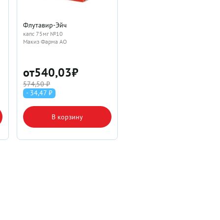
Флутавир-Эйч
капс 75мг №10
Макиз Фарма АО
от
540,03
₽
574,50 ₽
- 34,47 ₽
В корзину