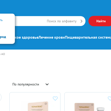
ть
Искать
Поиск по алфавиту
Найти
ород
ипп
Женское здоровье
Лечение крови
Пищеварительная систем
а АО
По популярности