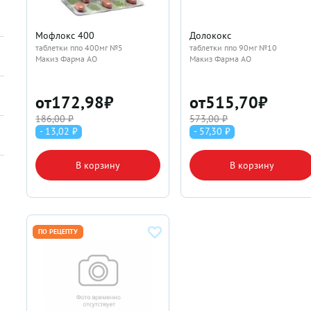
Мофлокс 400
Долококс
таблетки ппо 400мг №5
таблетки ппо 90мг №10
Макиз Фарма АО
Макиз Фарма АО
от
172,98
₽
от
515,70
₽
186,00 ₽
573,00 ₽
- 13,02 ₽
- 57,30 ₽
В корзину
В корзину
ПО РЕЦЕПТУ