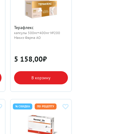
Терафлекс
капсулы 500мг+400мг №200
Макиз Фарма АО
5 158,00
₽
В корзину
% СКИДКА
ПО РЕЦЕПТУ