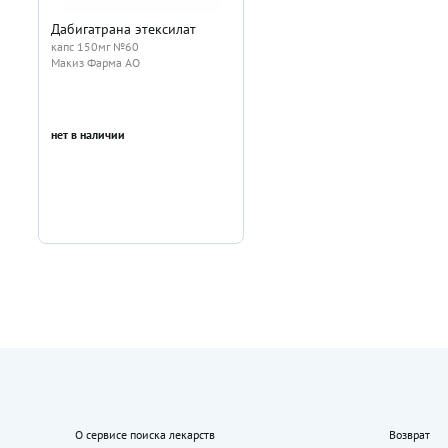
Дабигатрана этексилат
капс 150мг №60
Макиз Фарма АО
нет в наличии
О сервисе поиска лекарств
Возврат