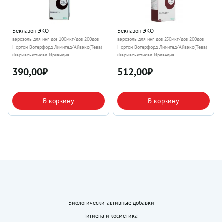
Беклазон ЭКО
Беклазон ЭКО
аэрозоль для инг доз 100мкг/доз 200доз
аэрозоль для инг доз 250мкг/доз 200доз
Нортон Вотерфорд Лимитед/Айвэкс(Тева)
Нортон Вотерфорд Лимитед/Айвэкс(Тева)
Фармасьютикал Ирландия
Фармасьютикал Ирландия
390,00
₽
512,00
₽
В корзину
В корзину
Биологически-активные добавки
Гигиена и косметика