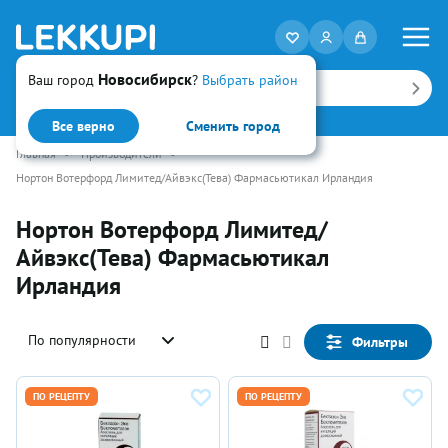
Новосибирск
Ваш город
?
Выбрать район
Искать
Все верно
Сменить город
Главная
•
Производители
•
Нортон Вотерфорд Лимитед/Айвэкс(Тева) Фармасьютикал Ирландия
Нортон Вотерфорд Лимитед/
Айвэкс(Тева) Фармасьютикал
Ирландия
По популярности
Фильтры
ПО РЕЦЕПТУ
ПО РЕЦЕПТУ