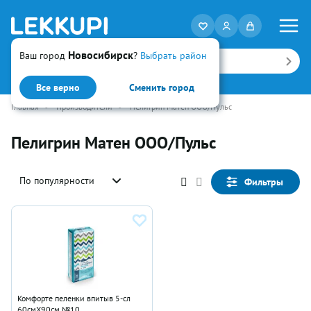
Новосибирск
Ваш город
?
Выбрать район
Искать
Все верно
Сменить город
Главная
•
Производители
•
Пелигрин Матен ООО/Пульс
Пелигрин Матен ООО/Пульс
По популярности
Фильтры
Комфорте пеленки впитыв 5-сл
60смX90см №10