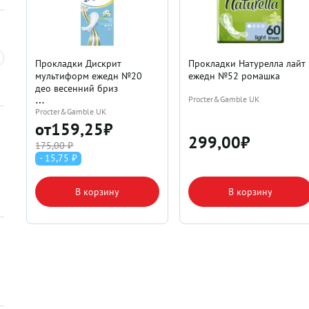
Прокладки Дискрит
Прокладки Натурелла лайт
мультиформ ежедн №20
ежедн №52 ромашка
део весенний бриз
Procter&Gamble UK
Procter&Gamble UK
от
159,25
₽
299,00
₽
175,00 ₽
- 15,75 ₽
В корзину
В корзину