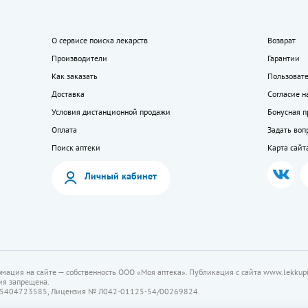
О сервисе поиска лекарств
Возврат
Производители
Гарантии
Как заказать
Пользоват
Доставка
Согласие н
Условия дистанционной продажи
Бонусная 
Оплата
Задать воп
Поиск аптеки
Карта сайт
Личный кабинет
мация на сайте — собственность ООО «Моя аптека». Публикация с сайта www.lekkupi
ия запрещена.
5404723585, Лицензия № Л042-01125-54/00269824.