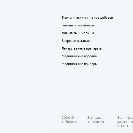
Биологически-активные добавки
Гигиена и косметика
Для мамы и малыша
Здоровое питание
Лекарственные препараты
Медицинские изделия
Медицинские приборы
2026 ©
Все права
Вся инфор
«LEKkupi»
защищены.
разрешен
ОГРН:102