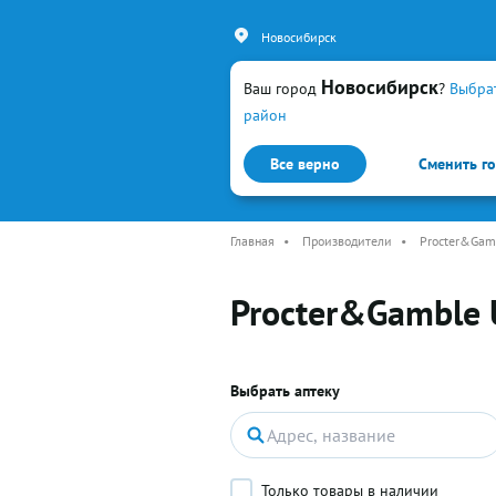
Новосибирск
Новосибирск
Ваш город
?
Выбра
район
Все верно
Сменить г
Каталог
Простуда и гр
Главная
•
Производители
•
Procter&Gam
Procter&Gamble
Выбрать аптеку
Только товары в наличии