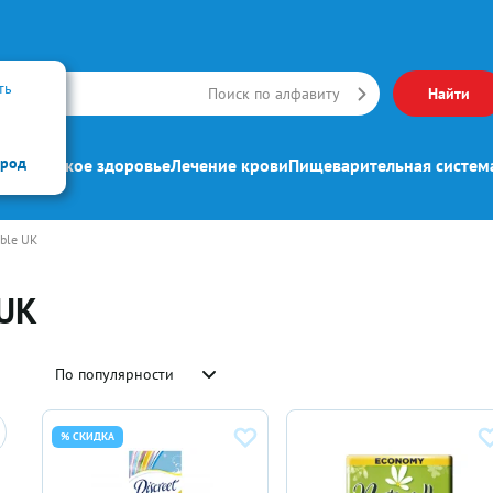
ть
Искать
Поиск по алфавиту
Найти
ород
ипп
Женское здоровье
Лечение крови
Пищеварительная систем
ble UK
 UK
По популярности
% СКИДКА