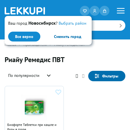
Новосибирск
Ваш город
?
Выбрать район
Искать
Все верно
Сменить город
Главная
•
Производители
•
Риайу Ремедис ПВТ
Риайу Ремедис ПВТ
По популярности
Фильтры
Биофорте Таблетки при кашле и
боли в горле