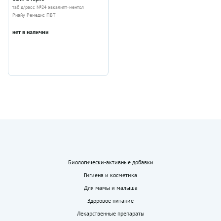
таб д/расс №24 эвкалипт-ментол
Риайу Ремедис ПВТ
нет в наличии
Биологически-активные добавки
Гигиена и косметика
Для мамы и малыша
Здоровое питание
Лекарственные препараты