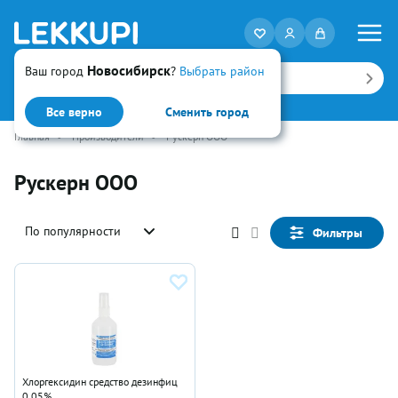
Новосибирск
Ваш город
?
Выбрать район
Искать
Все верно
Сменить город
Главная
•
Производители
•
Рускерн ООО
Рускерн ООО
По популярности
Фильтры
Хлоргексидин средство дезинфиц
0.05%