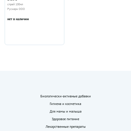
спрей 100мл
Рускерн ООО
нет в наличии
Биологически-активные добавки
Гигиена и косметика
Для мамы и малыша
Здоровое питание
Лекарственные препараты