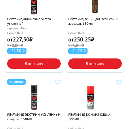
Рефтамид антимошка экстра
Рефтамид леший для всей семьи
усиленный
аэрозоль 150мл
аэрозоль 150мл
Сибиар ОАО
Сибиар ОАО
от
227,50
₽
от
250,25
₽
250,00 ₽
275,00 ₽
- 22,50 ₽
- 24,75 ₽
В корзину
В корзину
% СКИДКА
РЕФТАМИД ЭКСТРИМ УСИЛЕННЫЙ
РЕФТАМИД КОМАР/МОШКА
средство 150МЛ
100МЛ
Сибиар ОАО
Сибиар ОАО