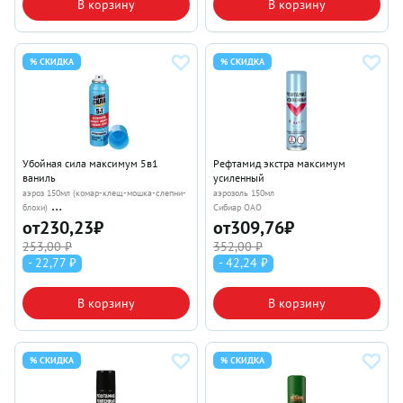
В корзину
В корзину
% СКИДКА
% СКИДКА
Убойная сила максимум 5в1
Рефтамид экстра максимум
ваниль
усиленный
аэроз 150мл (комар-клещ-мошка-слепни-
аэрозоль 150мл
блохи)
Сибиар ОАО
Сибиар ОАО
от
230,23
₽
от
309,76
₽
253,00 ₽
352,00 ₽
- 22,77 ₽
- 42,24 ₽
В корзину
В корзину
% СКИДКА
% СКИДКА