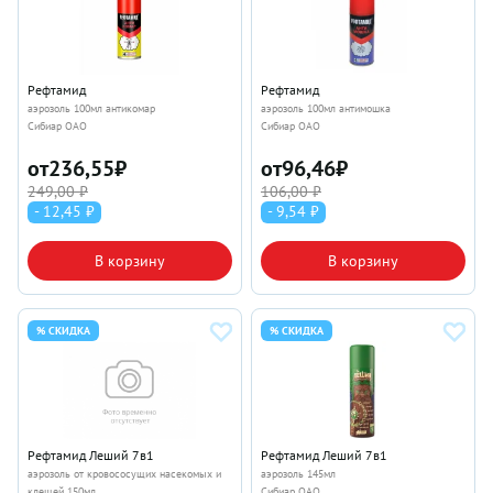
Рефтамид
Рефтамид
аэрозоль 100мл антикомар
аэрозоль 100мл антимошка
Сибиар ОАО
Сибиар ОАО
от
236,55
₽
от
96,46
₽
249,00 ₽
106,00 ₽
- 12,45 ₽
- 9,54 ₽
В корзину
В корзину
% СКИДКА
% СКИДКА
Рефтамид Леший 7в1
Рефтамид Леший 7в1
аэрозоль от кровососущих насекомых и
аэрозоль 145мл
клещей 150мл
Сибиар ОАО