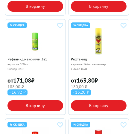
В корзину
В корзину
% СКИДКА
% СКИДКА
Рефтамид максимум 3в1
Рефтамид
аэрозоль 100мл
аэрозоль 145мл антикомар
Сибиар ОАО
Сибиар ОАО
от
171,08
₽
от
163,80
₽
188,00 ₽
180,00 ₽
- 16,92 ₽
- 16,20 ₽
В корзину
В корзину
% СКИДКА
% СКИДКА