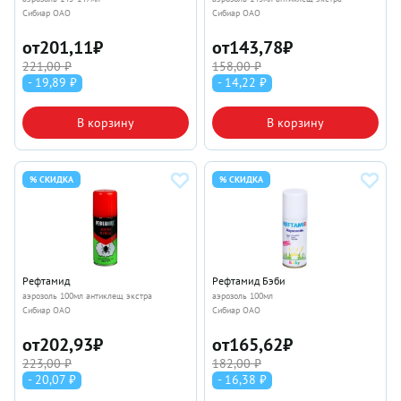
Сибиар ОАО
Сибиар ОАО
от
201,11
₽
от
143,78
₽
221,00 ₽
158,00 ₽
- 19,89 ₽
- 14,22 ₽
В корзину
В корзину
% СКИДКА
% СКИДКА
Рефтамид
Рефтамид Бэби
аэрозоль 100мл антиклещ экстра
аэрозоль 100мл
Сибиар ОАО
Сибиар ОАО
от
202,93
₽
от
165,62
₽
223,00 ₽
182,00 ₽
- 20,07 ₽
- 16,38 ₽