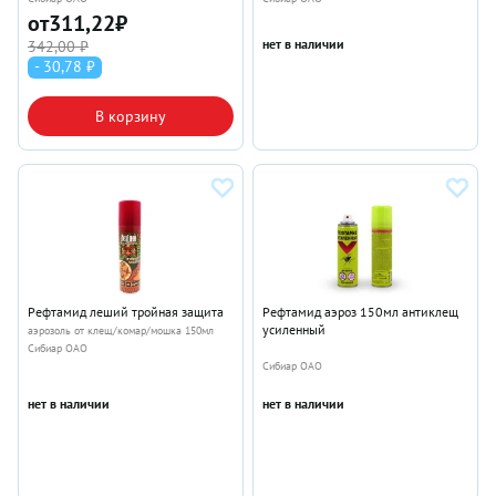
от
311,22
₽
нет в наличии
342,00 ₽
- 30,78 ₽
В корзину
Рефтамид леший тройная защита
Рефтамид аэроз 150мл антиклещ
усиленный
аэрозоль от клещ/комар/мошка 150мл
Сибиар ОАО
Сибиар ОАО
нет в наличии
нет в наличии