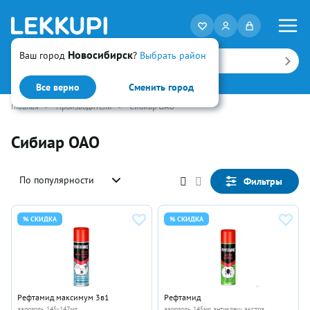
Новосибирск
Ваш город
?
Выбрать район
Искать
Все верно
Сменить город
Главная
•
Производители
•
Сибиар ОАО
Сибиар ОАО
По популярности
Фильтры
% СКИДКА
% СКИДКА
Рефтамид максимум 3в1
Рефтамид
аэрозоль 145-147мл
аэрозоль 145мл антиклещ экстра