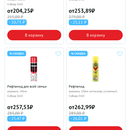
Сибиар ОАО
от
204,25
₽
от
253,89
₽
215,00 ₽
279,00 ₽
- 10,75 ₽
- 25,11 ₽
В корзину
В корзину
% СКИДКА
% СКИДКА
Рефтамид для всей семьи
Рефтамид
аэрозоль 145мл
аэрозоль 150мл антикомар усиленный
Сибиар ОАО
Сибиар ОАО
от
257,53
₽
от
262,99
₽
283,00 ₽
289,00 ₽
- 25,47 ₽
- 26,01 ₽