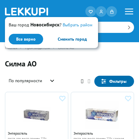
Новосибирск
Ваш город
?
Выбрать район
Искать
Все верно
Сменить город
Главная
•
Производители
•
Силма АО
Силма АО
По популярности
Фильтры
Энтеросгель
Энтеросгель
паста для внутр примен 225г
паста для внутр примен 225г сладкая