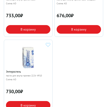
Силма АО
Силма АО
733,00
₽
676,00
₽
В корзину
В корзину
Энтеросгель
паста для внутр примен 22.5г №10
Силма АО
730,00
₽
В корзину