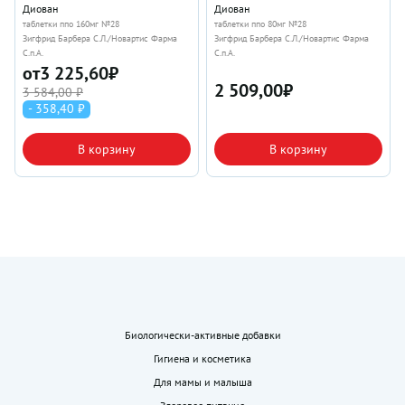
Диован
Диован
таблетки ппо 160мг №28
таблетки ппо 80мг №28
Зигфрид Барбера С.Л./Новартис Фарма
Зигфрид Барбера С.Л./Новартис Фарма
С.п.А.
С.п.А.
от
3 225,60
₽
2 509,00
₽
3 584,00 ₽
- 358,40 ₽
В корзину
В корзину
Биологически-активные добавки
Гигиена и косметика
Для мамы и малыша