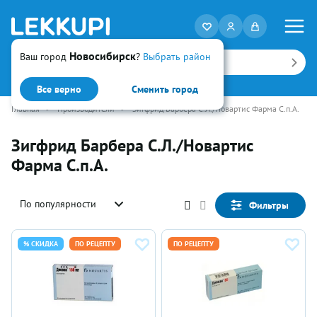
Новосибирск
Ваш город
?
Выбрать район
Искать
Все верно
Сменить город
Главная
•
Производители
•
Зигфрид Барбера С.Л./Новартис Фарма С.п.А.
Зигфрид Барбера С.Л./Новартис
Фарма С.п.А.
По популярности
Фильтры
% СКИДКА
ПО РЕЦЕПТУ
ПО РЕЦЕПТУ