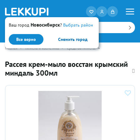
Новосибирск
Ваш город
?
Выбрать район
Искать
Все верно
Сменить город
Главная
•
Гигиена и косметика
•
Средства гигиены
•
Рассея крем-мыло восстан крымский
миндаль 300мл