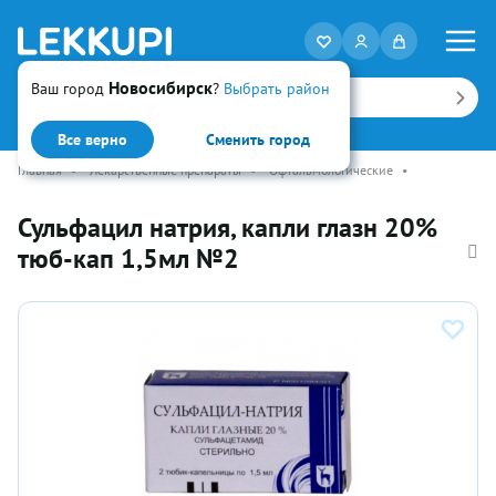
Новосибирск
Ваш город
?
Выбрать район
Искать
Все верно
Сменить город
Главная
•
Лекарственные препараты
•
Офтальмологические
•
Сульфацил натрия, капли глазн 20%
тюб-кап 1,5мл №2