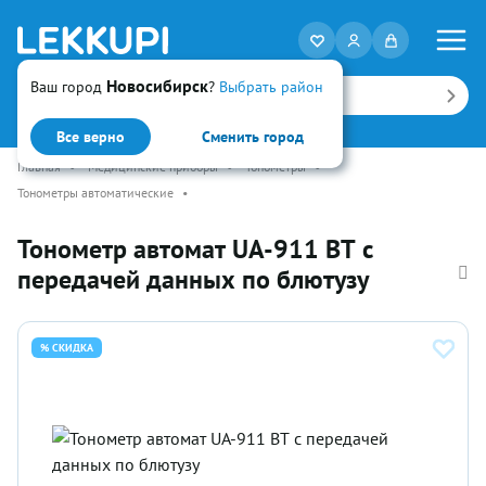
Новосибирск
Ваш город
?
Выбрать район
Искать
Все верно
Сменить город
Главная
•
Медицинские приборы
•
Тонометры
•
Тонометры автоматические
•
Тонометр автомат UA-911 ВТ с
передачей данных по блютузу
% СКИДКА