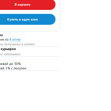
В корзину
Купить в один клик
оз
дня из
8 аптек
ри получении в аптеке
 курьером
ько самовывоз
чивай до 30%
чай 1% с покупок