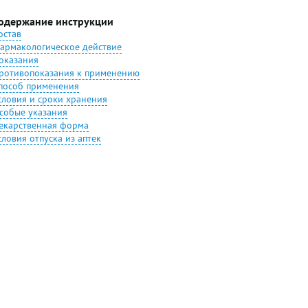
одержание инструкции
остав
армакологическое действие
оказания
ротивопоказания к применению
пособ применения
словия и сроки хранения
собые указания
екарственная форма
словия отпуска из аптек