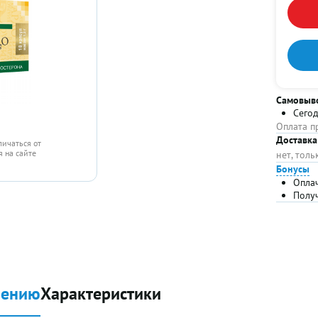
Самовыв
Сего
Оплата п
Доставка
личаться от
 на сайте
нет, тол
Бонусы
Опла
Полу
нению
Характеристики