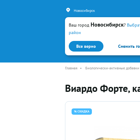
Новосибирск
Новосибирск
Ваш город
?
Выбра
район
Все верно
Сменить г
Каталог
Простуда и гр
Главная
•
Биологически-активные добавки
Виардо Форте, 
% СКИДКА