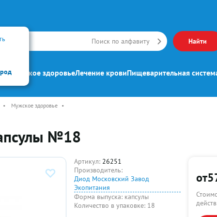
ть
Искать
Поиск по алфавиту
Найти
ород
ипп
Женское здоровье
Лечение крови
Пищеварительная систем
•
Мужское здоровье
•
капсулы №18
Артикул:
26251
Производитель:
от
5
Диод Московский Завод
Экопитания
Стоимо
Форма выпуска:
капсулы
действ
Количество в упаковке:
18