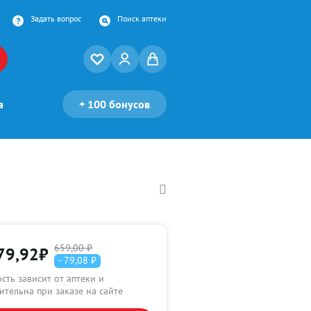
Задать вопрос
Поиск аптеки
а
+
100 бонусов
659,00 ₽
79,92
₽
- 79,08 ₽
сть зависит от аптеки и
ительна при заказе на сайте