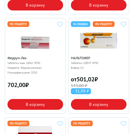
В корзину
В корзину
ПО РЕЦЕПТУ
% СКИДКА
ПО РЕЦЕПТУ
Феррум-Лек
МАЛЬТОФЕР
таблетки жев 100мг №50
таблетки 100МГ №30
Новартис Фармасьютикал
Вифор СА
Мэньюфекчуринг ООО
от
501,02
₽
702,00
₽
533,00 ₽
- 31,98 ₽
В корзину
В корзину
ПО РЕЦЕПТУ
ПО РЕЦЕПТУ