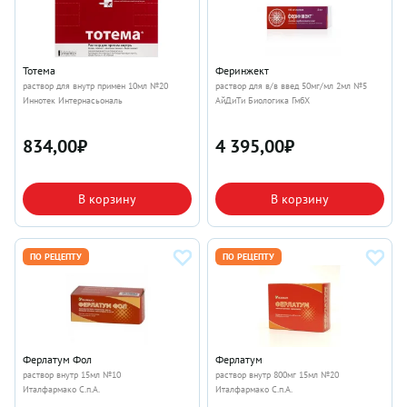
Тотема
Феринжект
раствор для внутр примен 10мл №20
раствор для в/в введ 50мг/мл 2мл №5
Иннотек Интернасьональ
АйДиТи Биологика ГмбХ
834,00
₽
4 395,00
₽
В корзину
В корзину
ПО РЕЦЕПТУ
ПО РЕЦЕПТУ
Ферлатум Фол
Ферлатум
раствор внутр 15мл №10
раствор внутр 800мг 15мл №20
Италфармако С.п.А.
Италфармако С.п.А.