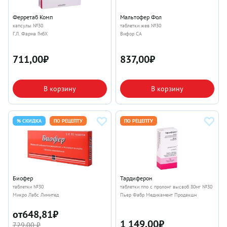
Ферретаб Комп
Мальтофер Фол
капсулы №30
таблетки жев №30
Г.Л. Фарма ГмбХ
Вифор СА
711,00
₽
837,00
₽
В корзину
В корзину
% СКИДКА
ПО РЕЦЕПТУ
ПО РЕЦЕПТУ
Биофер
Тардиферон
таблетки №30
таблетки ппо с пролонг высвоб 80мг №30
Микро Лабс Лимитед
Пьер Фабр Медикамент Продакшн
от
648,81
₽
1 149,00
₽
729,00 ₽