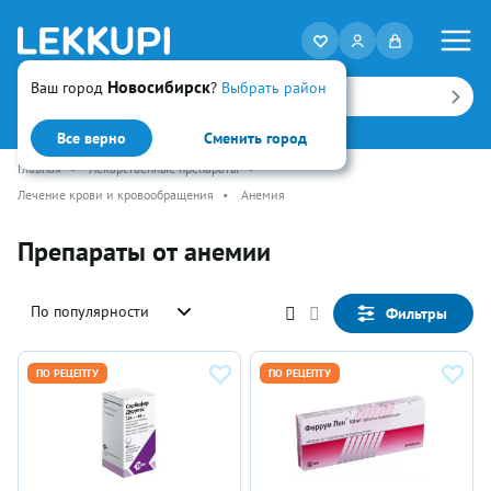
Новосибирск
Ваш город
?
Выбрать район
Искать
Все верно
Сменить город
Главная
•
Лекарственные препараты
•
Лечение крови и кровообращения
•
Анемия
Препараты от анемии
По популярности
Фильтры
ПО РЕЦЕПТУ
ПО РЕЦЕПТУ