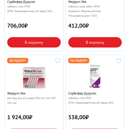
Сорбифер Дурулес
Феррум-Лек
таблетки ппо №50
таблетки жев 100мг №30
ЭГИС Фармацевтический завод ЗАО
Новартис Фармасьютикал
Мэньюфекчуринг ООО
706,00
₽
412,00
₽
В корзину
В корзину
ПО РЕЦЕПТУ
ПО РЕЦЕПТУ
Феррум-Лек
Сорбифер Дурулес
раствор для в/м введ 50мг/мл 2мл №5
таблетки ппо №30
Лек д.д.
ЭГИС Фармацевтический завод ЗАО
1 924,00
₽
538,00
₽