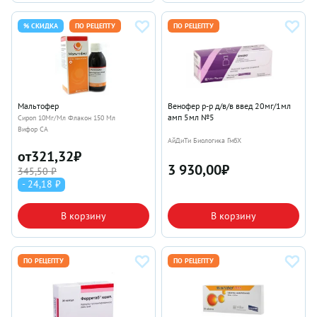
% СКИДКА
ПО РЕЦЕПТУ
ПО РЕЦЕПТУ
Мальтофер
Венофер р-р д/в/в введ 20мг/1мл
амп 5мл №5
Сироп 10Мг/Мл Флакон 150 Мл
Вифор СА
АйДиТи Биологика ГмбХ
от
321,32
₽
3 930,00
₽
345,50 ₽
- 24,18 ₽
В корзину
В корзину
ПО РЕЦЕПТУ
ПО РЕЦЕПТУ