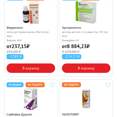
Ферромальт
Эритропоэтин
капли для приема внутрь 50мг/мл фл
раствор для в/в и п/к введ 2тыс МЕ 1мл
30мл
№10
Вифитех ЗАО
Биннофарм АО
от
237,15
₽
от
8 884,23
₽
255,00 ₽
9 159,00 ₽
- 17,85 ₽
- 274,77 ₽
В корзину
В корзину
% СКИДКА
ПО РЕЦЕПТУ
ПО РЕЦЕПТУ
Сорбифер Дурулес
МАЛЬТОФЕР