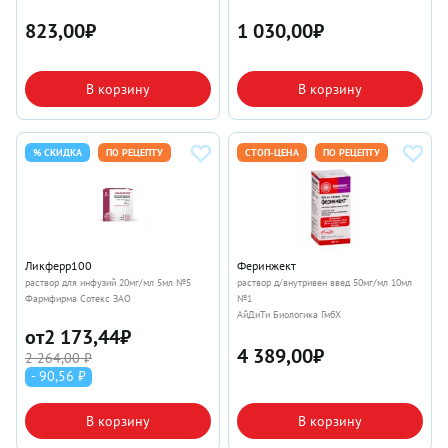
823,00
₽
1 030,00
₽
В корзину
В корзину
% СКИДКА
ПО РЕЦЕПТУ
СТОП-ЦЕНА
ПО РЕЦЕПТУ
Ликферр100
Феринжект
раствор для инфузий 20мг/мл 5мл №5
раствор д/внутривен введ 50мг/мл 10мл
Фармфирма Сотекс ЗАО
№1
АйДиТи Биологика ГмбХ
от
2 173,44
₽
4 389,00
₽
2 264,00 ₽
- 90,56 ₽
В корзину
В корзину