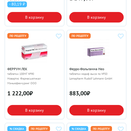
- 80,19 ₽
В корзину
В корзину
ПО РЕЦЕПТУ
ПО РЕЦЕПТУ
ФЕРРУМ ЛЕК
Ферро-Фольгамма Нео
таблетки 100МГ №90
таблетки модиф высв по №50
Новартис Фармасьютикал
Lomapharm Rudolf Lohmann GmbH
Мэньюфекчуринг ООО
1 222,00
₽
883,00
₽
В корзину
В корзину
% СКИДКА
ПО РЕЦЕПТУ
% СКИДКА
ПО РЕЦЕПТУ