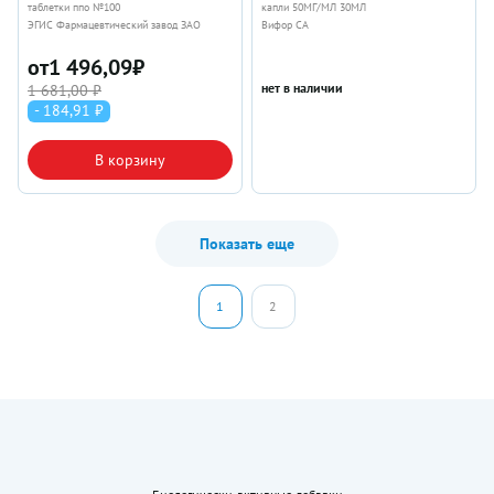
таблетки ппо №100
капли 50МГ/МЛ 30МЛ
ЭГИС Фармацевтический завод ЗАО
Вифор СА
от
1 496,09
₽
нет в наличии
1 681,00 ₽
- 184,91 ₽
В корзину
Показать еще
1
2