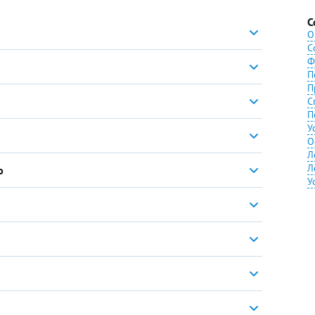
С
О
С
Ф
П
П
С
П
У
О
Л
Л
ю
У