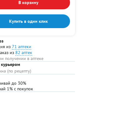
В корзину
Купить в один клик
оз
дня из
71 аптеки
заказ из
82 аптек
ри получении в аптеке
 курьером
на (по рецепту)
чивай до 30%
чай 1% с покупок