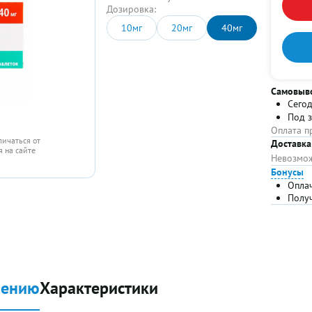
Дозировка:
10мг
20мг
40мг
Самовыв
Сего
Под 
Оплата п
личаться от
Доставка
 на сайте
Невозмож
Бонусы
Опла
Полу
нению
Характеристики