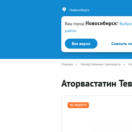
Новосибирск
Новосибирск
Ваш город
?
Выбра
район
Все верно
Сменить г
Каталог
Простуда и гр
Главная
•
Лекарственные препараты
•
Се
Аторвастатин Те
ПО РЕЦЕПТУ