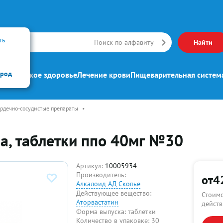
ть
Искать
Поиск по алфавиту
Найти
ород
ипп
Женское здоровье
Лечение крови
Пищеварительная систем
рдечно-сосудистые препараты
•
ва, таблетки ппо 40мг №30
Артикул:
10005934
Производитель:
от
4
Алкалоид АД Скопье
Действующее вещество:
Стоимо
Аторвастатин
действ
Форма выпуска:
таблетки
Количество в упаковке:
30