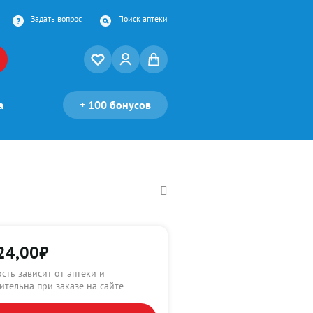
Задать вопрос
Поиск аптеки
а
+
100 бонусов
24,00
₽
сть зависит от аптеки и
ительна при заказе на сайте