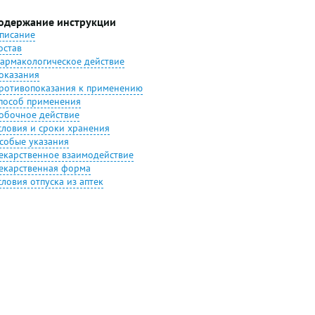
одержание инструкции
писание
остав
армакологическое действие
оказания
ротивопоказания к применению
пособ применения
обочное действие
словия и сроки хранения
собые указания
екарственное взаимодействие
екарственная форма
словия отпуска из аптек