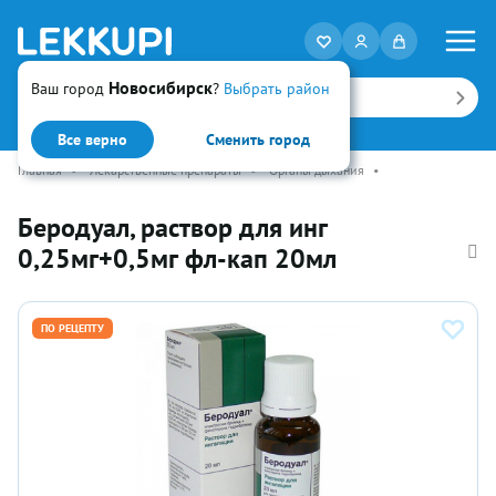
Новосибирск
Ваш город
?
Выбрать район
Искать
Все верно
Сменить город
Главная
•
Лекарственные препараты
•
Органы дыхания
•
Беродуал, раствор для инг
0,25мг+0,5мг фл-кап 20мл
ПО РЕЦЕПТУ