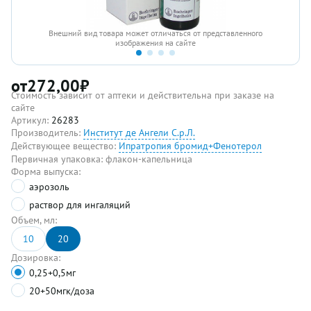
Внешний вид товара может отличаться от представленного
изображения на сайте
от
272,00
₽
Стоимость зависит от аптеки и действительна при заказе на
сайте
Артикул:
26283
Производитель:
Институт де Ангели С.р.Л.
Действующее вещество:
Ипратропия бромид+Фенотерол
Первичная упаковка:
флакон-капельница
Форма выпуска:
аэрозоль
раствор для ингаляций
Объем, мл:
10
20
Дозировка:
0,25+0,5мг
20+50мгк/доза