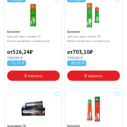
Белогент
Белогент
крем для наруж примен 15г
крем для наруж примен 30г
Белупо лекарства и косметика д.д.
Белупо лекарства и косметика д.д.
от
526,24
₽
от
703,10
₽
598,00 ₽
790,00 ₽
- 71,76 ₽
- 86,90 ₽
В корзину
В корзину
Акридерм ГК
Белогент