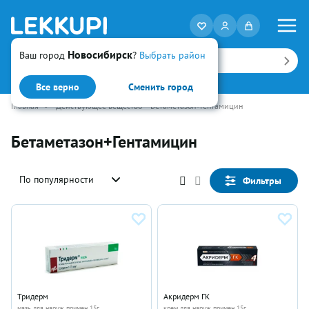
Новосибирск
Ваш город
?
Выбрать район
Искать
Все верно
Сменить город
Главная
•
Действующее вещество
Бетаметазон+Гентамицин
Бетаметазон+Гентамицин
По популярности
Фильтры
Тридерм
Акридерм ГК
мазь для наруж примен 15г
крем для наруж примен 15г