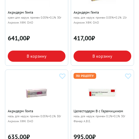
Акридерм Гента
Акридерм Гента
крем для наруж примен 0.05%+0.1% 30г
мазь для наруж примен 0.05%+0.1% 15г
Акрихин ХФК ОАО
Акрихин ХФК ОАО
641,00
₽
417,00
₽
В корзину
В корзину
ПО РЕЦЕПТУ
Акридерм Гента
Целестодерм В с Гарамицином
мазь для наруж примен 0.05%+0.1% 30г
мазь для наруж примен 0.1%+0.1% 30г
Акрихин ХФК ОАО
Фамар А.В.Е.
635,00
₽
995,00
₽