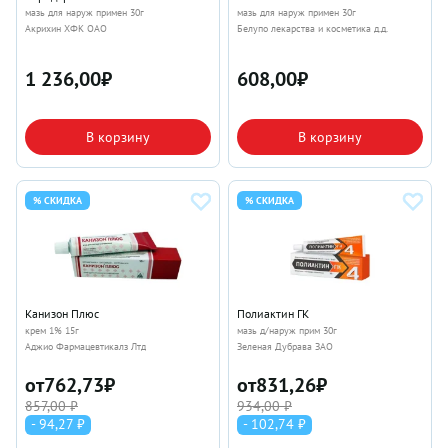
мазь для наруж примен 30г
мазь для наруж примен 30г
Акрихин ХФК ОАО
Белупо лекарства и косметика д.д.
1 236,00
₽
608,00
₽
В корзину
В корзину
% СКИДКА
% СКИДКА
Канизон Плюс
Полиактин ГК
крем 1% 15г
мазь д/наруж прим 30г
Аджио Фармацевтикалз Лтд
Зеленая Дубрава ЗАО
от
762,73
₽
от
831,26
₽
857,00 ₽
934,00 ₽
- 94,27 ₽
- 102,74 ₽