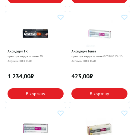
Акридерм ГК
Акридерм Гента
крем для наруж примен 30г
крем для наруж примен 0.05%+0.1% 15г
Акрихин ХФК ОАО
Акрихин ХФК ОАО
1 234,00
₽
423,00
₽
В корзину
В корзину