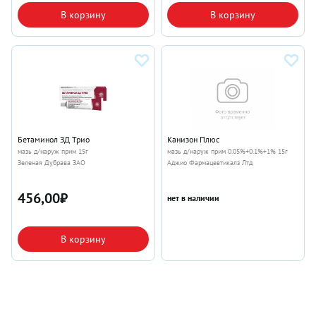
В корзину
В корзину
Бетаминол ЗД Трио
Канизон Плюс
мазь д/наруж прим 15г
мазь д/наруж прим 0.05%+0.1%+1% 15г
Зеленая Дубрава ЗАО
Аджио Фармацевтикалз Лтд
456,00
₽
нет в наличии
В корзину