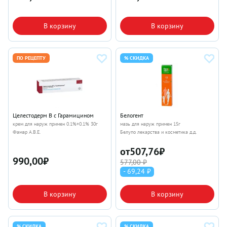
В корзину
В корзину
ПО РЕЦЕПТУ
% СКИДКА
Целестодерм В с Гарамицином
Белогент
крем для наруж примен 0.1%+0.1% 30г
мазь для наруж примен 15г
Фамар А.В.Е.
Белупо лекарства и косметика д.д.
от
507,76
₽
990,00
₽
577,00 ₽
- 69,24 ₽
В корзину
В корзину
% СКИДКА
% СКИДКА