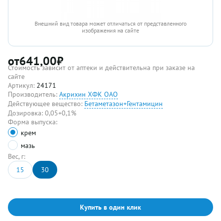
Внешний вид товара может отличаться от представленного
изображения на сайте
от
641,00
₽
Стоимость зависит от аптеки и действительна при заказе на
сайте
Артикул:
24171
Производитель:
Акрихин ХФК ОАО
Действующее вещество:
Бетаметазон+Гентамицин
Дозировка:
0,05+0,1%
Форма выпуска:
крем
мазь
Вес, г:
15
30
Купить в один клик