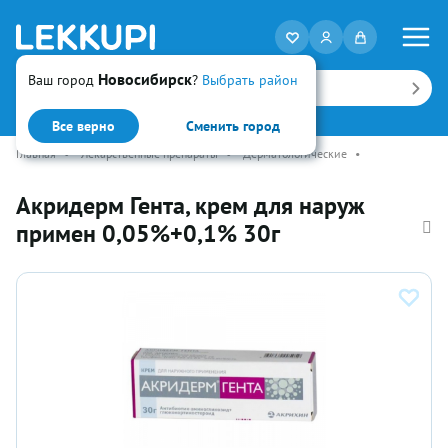
Новосибирск
Ваш город
?
Выбрать район
Искать
Все верно
Сменить город
Главная
•
Лекарственные препараты
•
Дерматологические
•
Акридерм Гента, крем для наруж
примен 0,05%+0,1% 30г